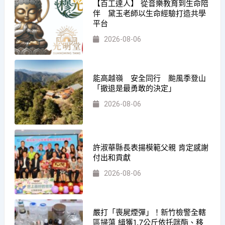
【百工達人】 從音樂教育到生命陪
伴 黛玉老師以生命經驗打造共學
平台
2026-08-06
能高越嶺 安全同行 颱風季登山
「撤退是最勇敢的決定」
2026-08-06
許淑華縣長表揚模範父親 肯定感謝
付出和貢獻
2026-08-06
嚴打「喪屍煙彈」！新竹檢警全轄
區掃蕩 緝獲1.7公斤依托咪酯、移