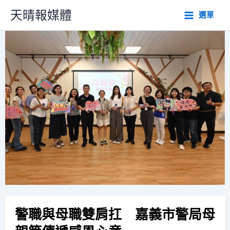
跳
天晴報媒體
選單
至
主
要
內
容
警職與母職雙肩扛 嘉義市警局母