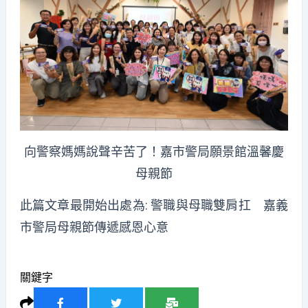
向警察媽媽說聲辛苦了！嘉市警局願景館溫馨慶
母親節
此篇文章最開始出處為:
警職與母職雙肩扛 嘉義
市警局母親節傳遞感恩心意
關鍵字