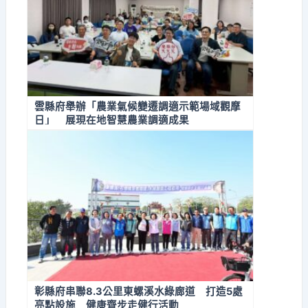
雲縣府舉辦「農業氣候變遷調適示範場域觀摩
日」 展現在地智慧農業調適成果
彰縣府串聯8.3公里東螺溪水綠廊道 打造5處
亮點設施 健康齊步走健行活動