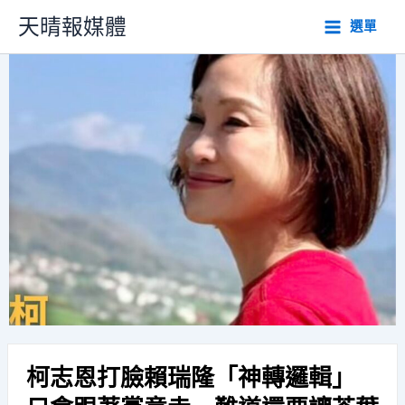
跳
天晴報媒體
選單
至
主
要
內
容
柯志恩打臉賴瑞隆「神轉邏輯」