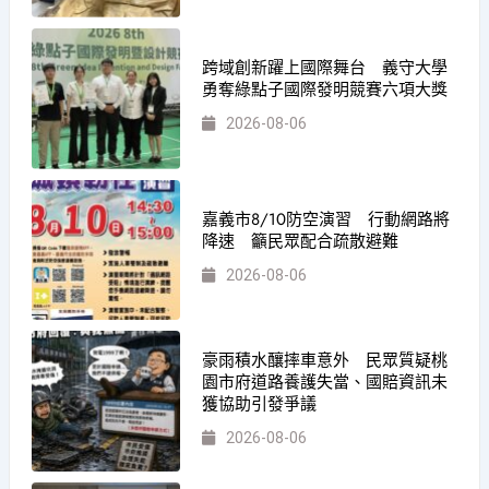
跨域創新躍上國際舞台 義守大學
勇奪綠點子國際發明競賽六項大獎
2026-08-06
嘉義市8/10防空演習 行動網路將
降速 籲民眾配合疏散避難
2026-08-06
豪雨積水釀摔車意外 民眾質疑桃
園市府道路養護失當、國賠資訊未
獲協助引發爭議
2026-08-06