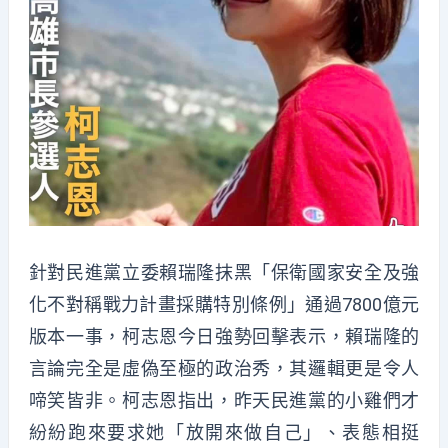
針對民進黨立委賴瑞隆抹黑「保衛國家安全及強
化不對稱戰力計畫採購特別條例」通過7800億元
版本一事，柯志恩今日強勢回擊表示，賴瑞隆的
言論完全是虛偽至極的政治秀，其邏輯更是令人
啼笑皆非。柯志恩指出，昨天民進黨的小雞們才
紛紛跑來要求她「放開來做自己」、表態相挺