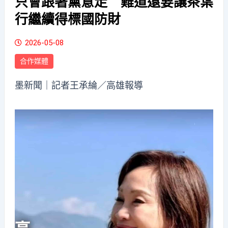
只會跟著黨意走 難道還要讓茶葉
行繼續得標國防財
2026-05-08
合作媒體
墨新聞
｜記者王承綸／高雄報導