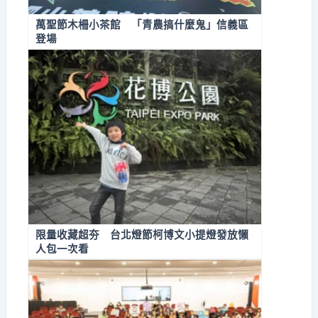
萬聖節木柵小茶館 「青農搞什麼鬼」信義區
登場
限量收藏超夯 台北燈節柯博文小提燈發放懶
人包一次看