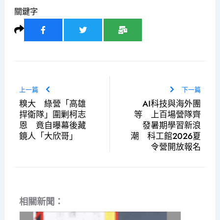
關鍵字
上一篇
下一篇
糗大 綠營「高雄
AI科技與海外團
捍衛隊」圍剿柯志
等 上百場營隊齊
恩 竟自曝幕後藏
發暑期學習新浪
鏡人「大欣哥」
潮 科工館2026夏
令營開放報名
相關新聞：