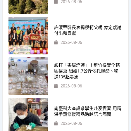
2026-08-06
許淑華縣長表揚模範父親 肯定感謝
付出和貢獻
2026-08-06
嚴打「喪屍煙彈」！新竹檢警全轄
區掃蕩 緝獲1.7公斤依托咪酯、移
送135起毒駕
2026-08-06
南臺科大產設系學生赴澳實習 用精
湛手藝修復精品跨越語言隔閡
2026-08-06