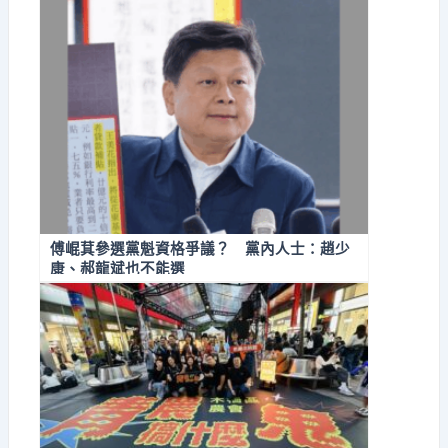
傅崐萁參選黨魁資格爭議？ 黨內人士：趙少
康、郝龍斌也不能選