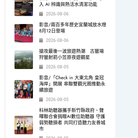
入 AI 辨識與熱活水清潔功能
2026-08-06
影音/兩百多年歷史宜蘭城放水燈
8月12日登場
2026-08-06
搶攻最後一波旅遊熱潮 古獵場
狩獵射箭小笠原夜遊觀星
2026-08-05
影音/「Check in 大東北角 皇冠
海岸」開展 串聯雙觀光圈推動永
續旅遊
2026-08-05
科林助聽器攜手新竹縣政府、聲
暉聯合會捐贈AI數位助聽器 守護
弱勢聽損者 共同打造聽力友善城
市