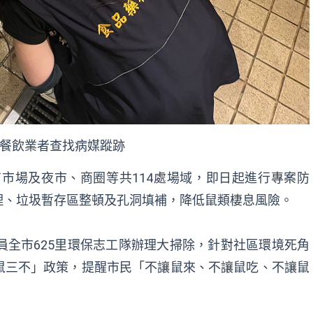
餐飲業者查找病媒蹤跡
有市場及夜市、商圈等共114處場域，即日起進行專案防
理、垃圾暫存區整頓及孔洞填補，降低鼠類棲息風險。
員全市625里環保志工隊辦理大掃除，針對社區環境死角
鼠三不」政策，提醒市民「不讓鼠來、不讓鼠吃、不讓鼠