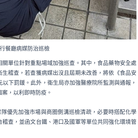
行餐廳病媒防治巡檢
相關單位針對重點場域加強巡查。其中，食品藥物安全處
衛生稽查，若查獲病媒出沒且屆期未改善，將依《食品安
元以下罰鍰。此外，衛生局亦加強醫療院所監測與通報，
個案，以利即時防疫。
潔隊優先加強市場與商圈側溝巡檢清疏，必要時搭配化學
合稽查，並函文台鐵、港口及國軍等單位共同強化環境管