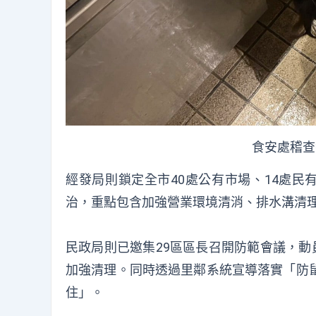
食安處稽查
經發局則鎖定全市40處公有市場、14處民
治，重點包含加強營業環境清消、排水溝清
民政局則已邀集29區區長召開防範會議，動
加強清理。同時透過里鄰系統宣導落實「防
住」。