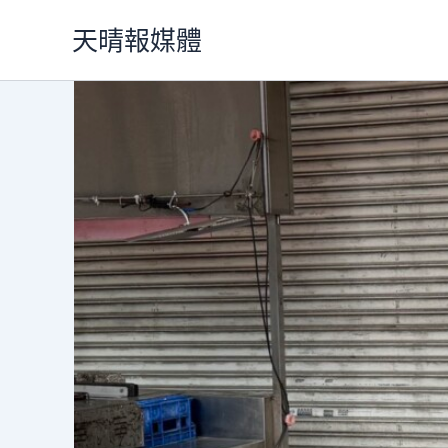
跳
天晴報媒體
至
主
要
內
容