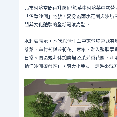
北市河濱空間再升級!已於華中河濱華中露營
「沼澤沙洲」地貌，變身為雨水花園與沙坑
閒與文化體驗的全新河濱亮點。
水利處表示，本次以活化華中露營場旁既有
芽菜、麻竹筍與茉莉花」意象，融入整體景
日常。園區規劃休憩廣場及茉莉香花園，利
蚋仔沙洲遊戲區」，讓大小朋友一走進來就