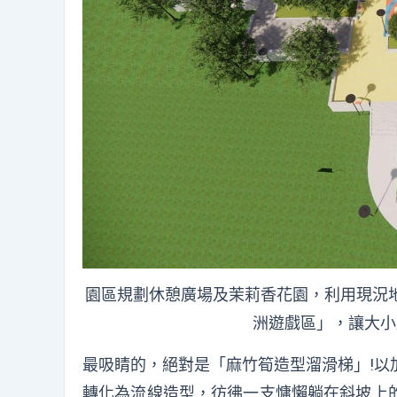
園區規劃休憩廣場及茉莉香花園，利用現況
洲遊戲區」，讓大小
最吸睛的，絕對是「麻竹筍造型溜滑梯」!以
轉化為流線造型，彷彿一支慵懶躺在斜坡上