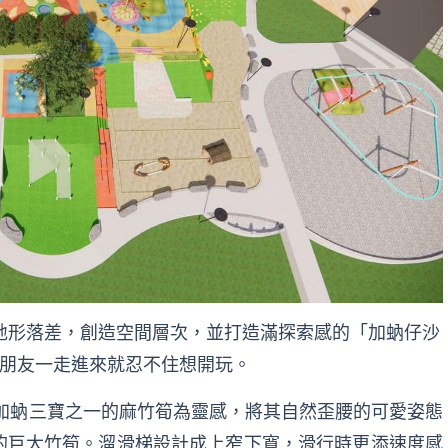
地形落差，創造空間層次，並打造滿探索感的「加蚋仔沙
朋友一走進來就忍不住想開玩。
加蚋三寶之一的麻竹筍為靈感，將其自然歪腰的可愛姿態
的巨大竹筍。溜滑梯設計成上窄下寬，滑行時更添速度感