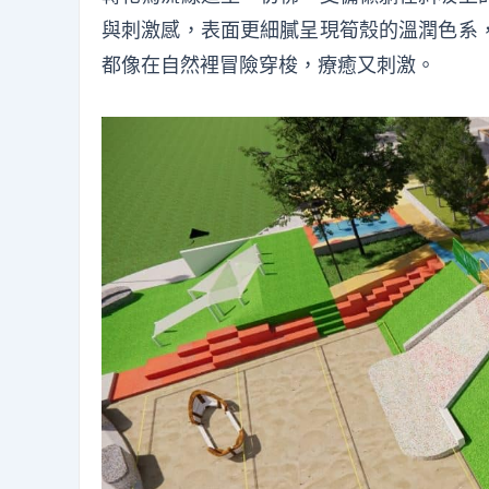
與刺激感，表面更細膩呈現筍殼的溫潤色系
都像在自然裡冒險穿梭，療癒又刺激。