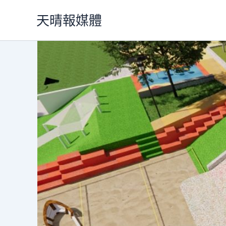
跳
天晴報媒體
至
主
要
內
容