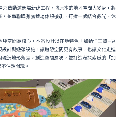
場旁啟動遊憩場新建工程，將原本的地坪空間大變身，將
區，並串聯既有露營場休憩機能，打造一處結合觀光、休
地坪空間為核心，本案設計以在地特色「加蚋仔三寶—豆
觀設計與遊憩設施，讓遊憩空間更有故事，也讓文化走進
用現況地形落差，創造空間層次，並打造滿探索感的「加
忍不住想開玩。