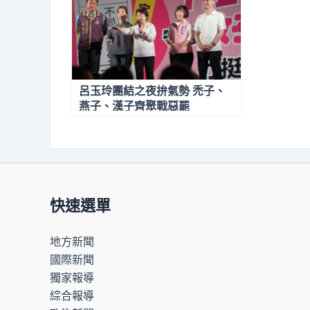
呂玉玲團結之夜拚氣勢 禿子、
燕子、漢子齊聚戰惡罷
快速選單
地方新聞
國際新聞
獨家報導
綜合報導