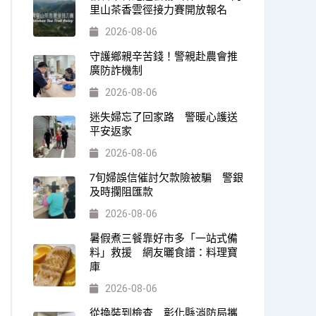
里山茶香雲徑接力賽開放報名
2026-08-06
守護鄉親辛苦錢！警親赴農會推
廣防詐機制
2026-08-06
迷失婦忘了回家路 警暖心護送
平安返家
2026-08-06
7旬婦誤信催討欠款險被騙 警銀
及時攔阻匯款
2026-08-06
暑假煮三餐靠好市多「一站式備
料」救援 網友曬食譜：料理寶
庫
2026-08-06
從換裝到檢查 彰化縣消防局攜