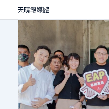
跳
天晴報媒體
至
主
要
內
容