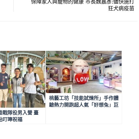
保障家人與寵物的健康 市長魏嘉彥:儘快施打
狂犬病疫苗
桃藝工坊「技能試煉所」手作體
驗熱力開跑超人氣「好想兔」巨
型大偶驚喜快閃 陪你萌玩夏
陸戰隊役男入營 臺
天！
站叮嚀祝福