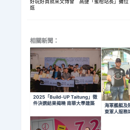
好玩好買就來文博會 高捷「蜜柑站長」攤位
逛
相關新聞：
2025「Build-UP Taitung」徵
件決選結果揭曉 南華大學建築
海軍艦艇及
學系周承雋奪金質獎
東軍人服務