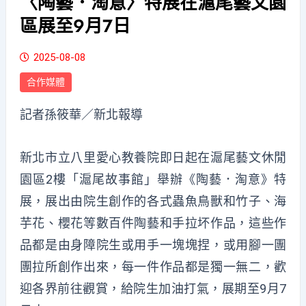
〈陶藝．淘意〉特展在滬尾藝文園
區展至9月7日
2025-08-08
合作媒體
記者孫筱華／新北報導
新北市立八里愛心教養院即日起在滬尾藝文休閒
園區2樓「滬尾故事館」舉辦《陶藝．淘意》特
展，展出由院生創作的各式蟲魚鳥獸和竹子、海
芋花、櫻花等數百件陶藝和手拉坏作品，這些作
品都是由身障院生或用手一塊塊捏，或用腳一團
團拉所創作出來，每一件作品都是獨一無二，歡
迎各界前往觀賞，給院生加油打氣，展期至9月7