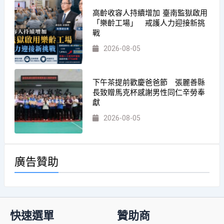
高齡收容人持續增加 臺南監獄啟用
「樂齡工場」 戒護人力迎接新挑
戰
2026-08-05
下午茶提前歡慶爸爸節 張麗善縣
長致贈馬克杯感謝男性同仁辛勞奉
獻
2026-08-05
廣告贊助
快速選單
贊助商