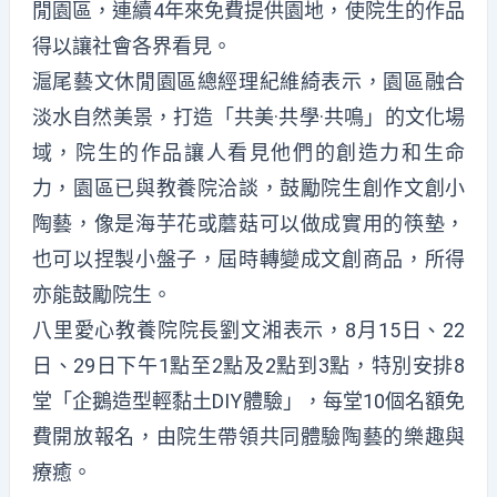
閒園區，連續4年來免費提供園地，使院生的作品
得以讓社會各界看見。
滬尾藝文休閒園區總經理紀維綺表示，園區融合
淡水自然美景，打造「共美·共學·共鳴」的文化場
域，院生的作品讓人看見他們的創造力和生命
力，園區已與教養院洽談，鼓勵院生創作文創小
陶藝，像是海芋花或蘑菇可以做成實用的筷墊，
也可以捏製小盤子，屆時轉變成文創商品，所得
亦能鼓勵院生。
八里愛心教養院院長劉文湘表示，8月15日、22
日、29日下午1點至2點及2點到3點，特別安排8
堂「企鵝造型輕黏土DIY體驗」，每堂10個名額免
費開放報名，由院生帶領共同體驗陶藝的樂趣與
療癒。