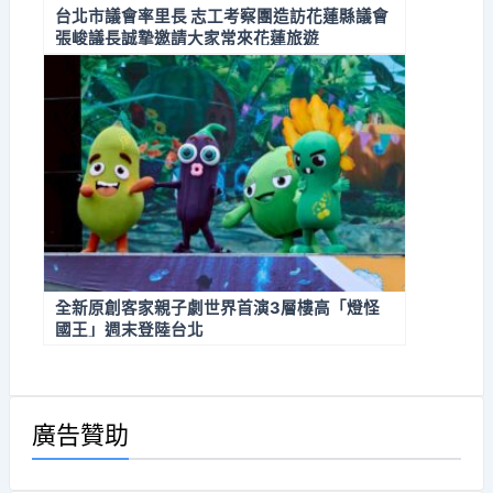
台北市議會率里長 志工考察團造訪花蓮縣議會
張峻議長誠摯邀請大家常來花蓮旅遊
全新原創客家親子劇世界首演3層樓高「燈怪
國王」週末登陸台北
廣告贊助