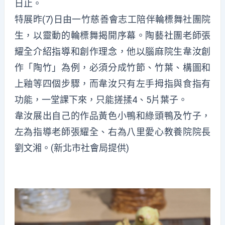
日止。
特展昨(7)日由一竹慈善會志工陪伴輪標舞社團院
生，以靈動的輪標舞揭開序幕。陶藝社團老師張
耀全介紹指導和創作理念，他以腦麻院生韋汝創
作「陶竹」為例，必須分成竹節、竹葉、構圖和
上釉等四個步驟，而韋汝只有左手拇指與食指有
功能，一堂課下來，只能搓揉4、5片葉子。
韋汝展出自己的作品黃色小鴨和綠頭鴨及竹子，
左為指導老師張耀全、右為八里愛心教養院院長
劉文湘。(新北市社會局提供)