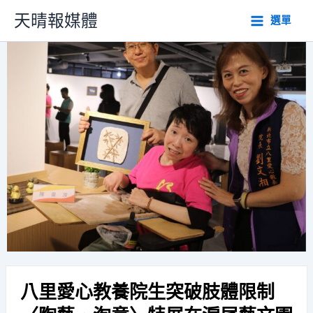
跳
天晴報媒體
選單
至
主
要
內
容
八里愛心教養院生突破肢體限制