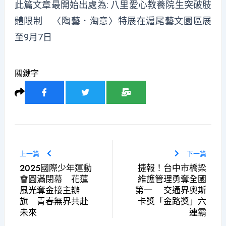
此篇文章最開始出處為:
八里愛心教養院生突破肢
體限制 〈陶藝．淘意〉特展在滬尾藝文園區展
至9月7日
關鍵字
上一篇
下一篇
2025國際少年運動
捷報！台中市橋梁
會圓滿閉幕 花蓮
維護管理勇奪全國
風光奪金接主辦
第一 交通界奧斯
旗 青春無界共赴
卡獎「金路獎」六
未來
連霸