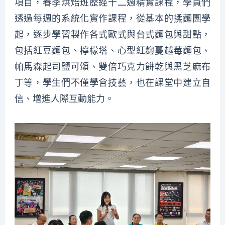
項目，春季烘焙班歷經十二週精實課程，學員們
透過每週的系統化實作課程，從基本的揉麵團學
起，逐步學習製作各式歐式與台式麵包與甜點，
包括紅豆麵包、檸檬塔、心型紅麴蔓越莓麵包、
帕馬森起司鹽可頌、雙倍巧克力餅乾與黑芝麻布
丁等，學生們不僅學會技藝，也在課堂中建立自
信、增進人際互動能力。