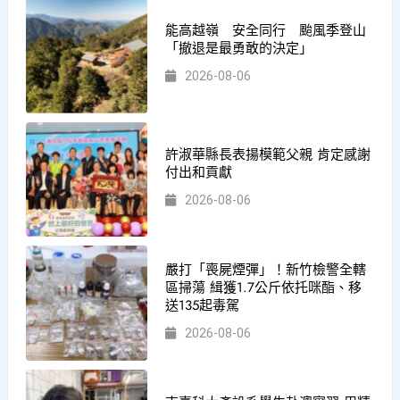
能高越嶺 安全同行 颱風季登山
「撤退是最勇敢的決定」
2026-08-06
許淑華縣長表揚模範父親 肯定感謝
付出和貢獻
2026-08-06
嚴打「喪屍煙彈」！新竹檢警全轄
區掃蕩 緝獲1.7公斤依托咪酯、移
送135起毒駕
2026-08-06