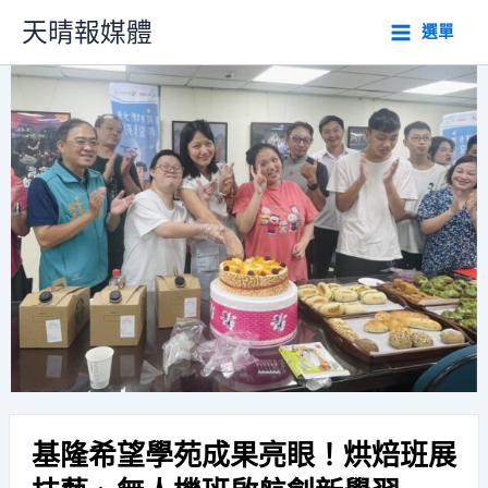
跳
天晴報媒體
選單
至
主
要
內
容
基隆希望學苑成果亮眼！烘焙班展