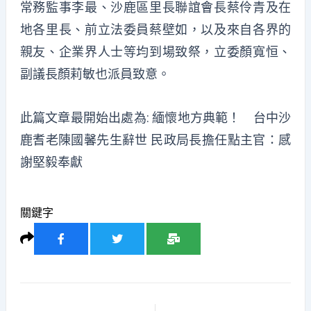
常務監事李最、沙鹿區里長聯誼會長蔡伶青及在
地各里長、前立法委員蔡壁如，以及來自各界的
親友、企業界人士等均到場致祭，立委顏寬恒、
副議長顏莉敏也派員致意。
此篇文章最開始出處為:
緬懷地方典範！ 台中沙
鹿耆老陳國馨先生辭世 民政局長擔任點主官：感
謝堅毅奉獻
關鍵字