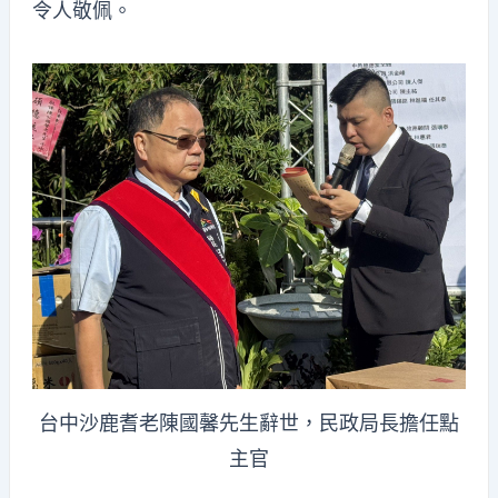
令人敬佩。
台中沙鹿耆老陳國馨先生辭世，民政局長擔任點
主官