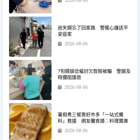
2026-08-06
迷失婦忘了回家路 警暖心護送平
安返家
2026-08-06
7旬婦誤信催討欠款險被騙 警銀及
時攔阻匯款
2026-08-06
暑假煮三餐靠好市多「一站式備
料」救援 網友曬食譜：料理寶庫
2026-08-06