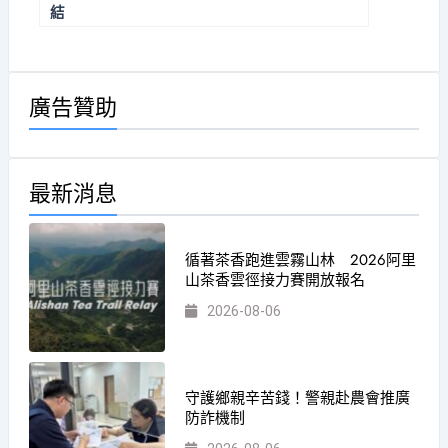
結
廣告贊助
最新消息
循著茶香跑進雲霧山林 2026阿里
山茶香雲徑接力賽開放報名
2026-08-06
守護鄉親辛苦錢！警親赴農會推廣
防詐機制