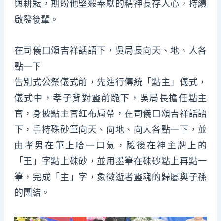
與耕耘，期盼他堅毅奉獻的精神長存人心，持續
啟發後輩。
在司儀口頌吉祥話語下，吳局長向天、地、人各
點一下
告別式公祭儀式前，先進行傳統「點主」儀式，
儀式中，孝子背對靈前跪下，吳局長擔任點主
官，身披點主官紅布肩帶，在司儀口頌吉祥話語
下，手持硃砂筆向天、向地、向人各點一下，並
由孝男在筆上哈一口氣，隨後在神主牌上的
「王」字點上硃砂，並用墨筆在硃砂點上再點一
筆，完成「主」字，象徵逝者靈魂的歸屬與子孫
的團結。