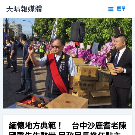
跳
天晴報媒體
選單
至
主
要
內
容
緬懷地方典範！ 台中沙鹿耆老陳