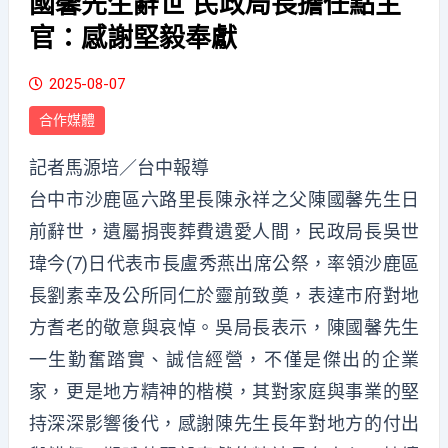
國馨先生辭世 民政局長擔任點主
官：感謝堅毅奉獻
2025-08-07
合作媒體
記者馬源培／台中報導
台中市沙鹿區六路里長陳永祥之父陳國馨先生日
前辭世，遺屬捐喪葬費遺愛人間，民政局長吳世
瑋今(7)日代表市長盧秀燕出席公祭，率領沙鹿區
長劉素幸及公所同仁於靈前致奠，表達市府對地
方耆老的敬意與哀悼。吳局長表示，陳國馨先生
一生勤奮踏實、誠信經營，不僅是傑出的企業
家，更是地方精神的楷模，其對家庭與事業的堅
持深深影響後代，感謝陳先生長年對地方的付出