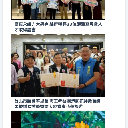
臺東永續力大邁進 縣府輔導33位碳盤查專業人
才取得證書
台北市議會率里長 志工考察團造訪花蓮縣議會
張峻議長誠摯邀請大家常來花蓮旅遊