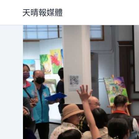
跳
天晴報媒體
至
主
要
內
容