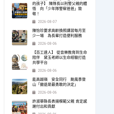
的孩子】 陳隊長以刑警父親的體
悟 向「少年隊警察爸爸」致
敬！
2026-08-07
陳怡珍要求高齡換照講習每月至
少一場 為長輩打造便利服務
2026-08-06
【百工達人】 從音樂教育到生命
陪伴 黛玉老師以生命經驗打造
共學平台
2026-08-06
能高越嶺 安全同行 颱風季登
山「撤退是最勇敢的決定」
2026-08-06
許淑華縣長表揚模範父親 肯定感
謝付出和貢獻