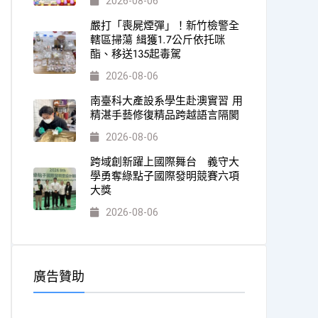
2026-08-06
嚴打「喪屍煙彈」！新竹檢警全
轄區掃蕩 緝獲1.7公斤依托咪
酯、移送135起毒駕
2026-08-06
南臺科大產設系學生赴澳實習 用
精湛手藝修復精品跨越語言隔閡
2026-08-06
跨域創新躍上國際舞台 義守大
學勇奪綠點子國際發明競賽六項
大獎
2026-08-06
廣告贊助