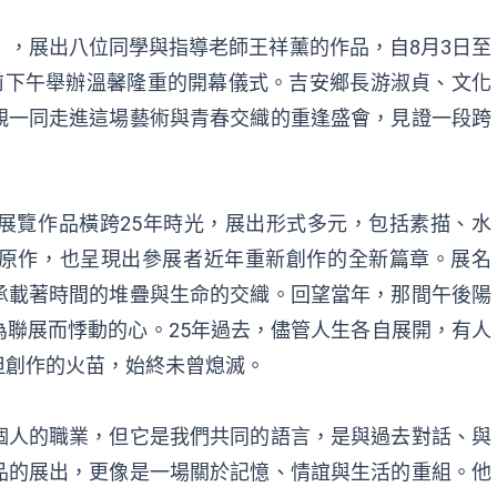
》，展出八位同學與指導老師王祥薰的作品，自8月3日至
前下午舉辦溫馨隆重的開幕儀式。吉安鄉長游淑貞、文化
親一同走進這場藝術與青春交織的重逢盛會，見證一段跨
展覽作品橫跨25年時光，展出形式多元，包括素描、水
原作，也呈現出參展者近年重新創作的全新篇章。展名
承載著時間的堆疊與生命的交織。回望當年，那間午後陽
聯展而悸動的心。25年過去，儘管人生各自展開，有人
但創作的火苗，始終未曾熄滅。
個人的職業，但它是我們共同的語言，是與過去對話、與
品的展出，更像是一場關於記憶、情誼與生活的重組。他