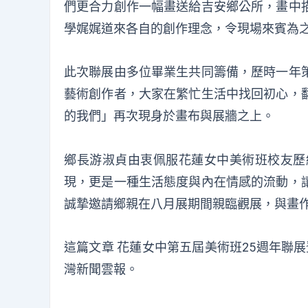
們更合力創作一幅畫送給吉安鄉公所，畫中
學娓娓道來各自的創作理念，令現場來賓為
此次聯展由多位畢業生共同籌備，歷時一年
藝術創作者，大家在繁忙生活中找回初心，
的我們」再次現身於畫布與展牆之上。
鄉長游淑貞由衷佩服花蓮女中美術班校友歷
現，更是一種生活態度與內在情感的流動，
誠摯邀請鄉親在八月展期間親臨觀展，與畫
這篇文章
花蓮女中第五屆美術班25週年聯
灣新聞雲報
。