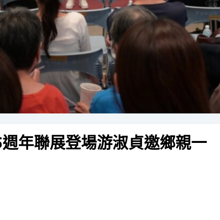
5週年聯展登場游淑貞邀鄉親一