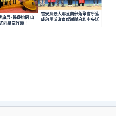
吉安鄉最大那荳蘭部落聚會所落
旅展-暢遊桃園 山
成啟用游淑貞感謝縣府和中央延
浸式向星空許願！
續部落生命力