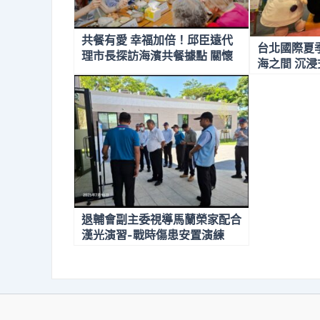
共餐有愛 幸福加倍！邱臣遠代
台北國際夏季
理市長探訪海濱共餐據點 關懷
海之間 沉
長輩樂齡生活
退輔會副主委視導馬蘭榮家配合
漢光演習-戰時傷患安置演練