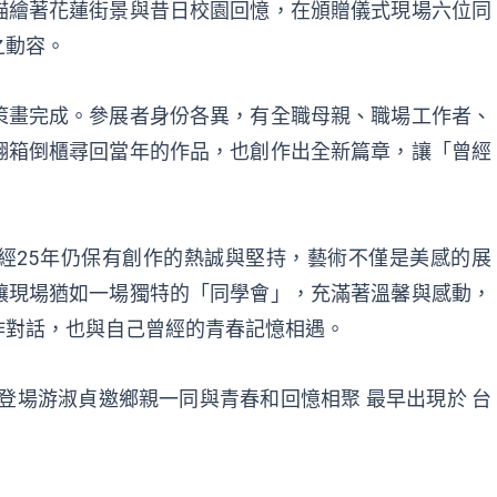
描繪著花蓮街景與昔日校園回憶，在頒贈儀式現場六位同
之動容。
策畫完成。參展者身份各異，有全職母親、職場工作者、
翻箱倒櫃尋回當年的作品，也創作出全新篇章，讓「曾經
經25年仍保有創作的熱誠與堅持，藝術不僅是美感的展
讓現場猶如一場獨特的「同學會」，充滿著溫馨與感動，
作對話，也與自己曾經的青春記憶相遇。
展登場游淑貞邀鄉親一同與青春和回憶相聚
最早出現於
台