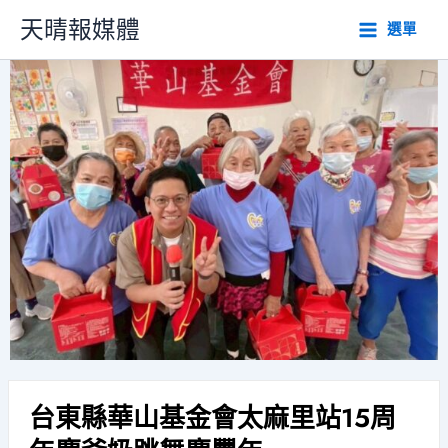
跳
天晴報媒體
選單
至
主
要
內
容
台東縣華山基金會太麻里站15周