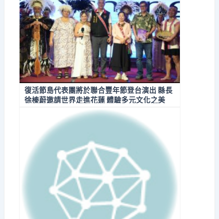
復活節島代表團將於聯合豐年節登台演出 縣長
徐榛蔚邀請世界走進花蓮 體驗多元文化之美