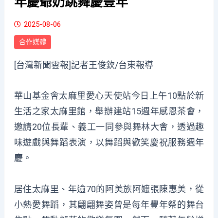
年慶爺奶跳舞慶豐年
2025-08-06
合作媒體
[台灣新聞雲報]記者王俊欽/台東報導
華山基金會太麻里愛心天使站今日上午10點於新
生活之家太麻里館，舉辦建站15週年感恩茶會，
邀請20位長輩、義工一同參與舞林大會，透過趣
味遊戲與舞蹈表演，以舞蹈與歡笑慶祝服務週年
慶。
居住太麻里、年逾70的阿美族阿嬤張陳惠美，從
小熱愛舞蹈，其翩翩舞姿曾是每年豐年祭的舞台