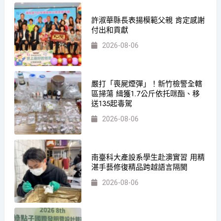
許淑華縣長表揚模範父親 肯定感謝
付出和貢獻
2026-08-06
嚴打「喪屍煙彈」！新竹檢警全轄
區掃蕩 緝獲1.7公斤依托咪酯、移
送135起毒駕
2026-08-06
南臺科大產設系學生赴澳實習 用精
湛手藝修復精品跨越語言隔閡
2026-08-06