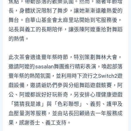
焦點，帶動部落的歡樂氛圍。然而，隨著年齡增
長，身體狀況限制了舞步，讓她漸漸遠離熱愛的
舞台。自華山基金會太麻里站開始到宅服務後，
站長與義工的長期陪伴，讓張陳阿嬤重拾對舞蹈
的熱情。
此次茶會適逢豐年祭時節，特別策劃舞林大會，
邀請阿嬤的sasalan舞團進行精彩表演，喚起部落
豐年祭的熱鬧氛圍，並利用時下流行之Switch2遊
戲設備，邀請爺奶們參與分組舞蹈遊戲競賽，阿
公、阿嬤都說好好玩新奇，另安排心理健康遊戲
「猜猜我是誰」與「色彩聯想」、義剪、護甲及
血壓量測等服務，並由站長回顧過去一年服務成
果，感謝善士、義工支持。