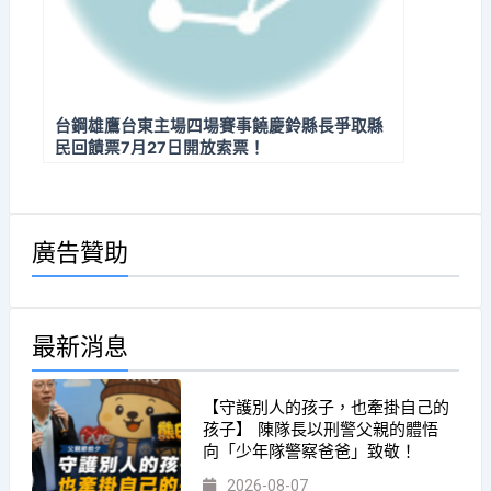
台鋼雄鷹台東主場四場賽事饒慶鈴縣長爭取縣
民回饋票7月27日開放索票！
廣告贊助
最新消息
【守護別人的孩子，也牽掛自己的
孩子】 陳隊長以刑警父親的體悟
向「少年隊警察爸爸」致敬！
2026-08-07