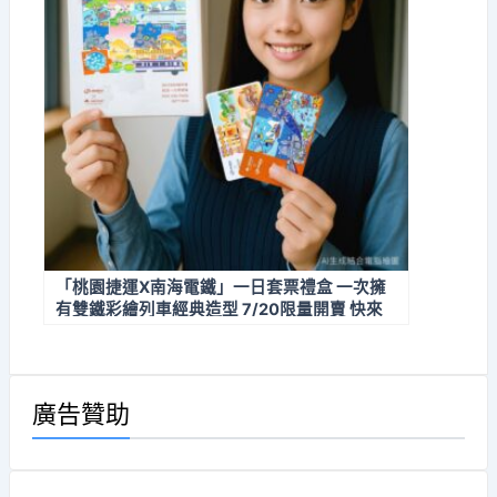
「桃園捷運X南海電鐵」一日套票禮盒 一次擁
有雙鐵彩繪列車經典造型 7/20限量開賣 快來
搶購收藏！
廣告贊助