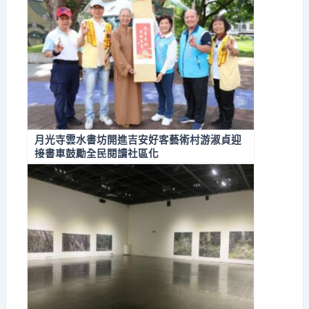
月光寺雲水書坊開進吉安好客藝術村游淑貞迎
接書車鼓勵全民閱讀社區化