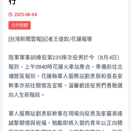
行
2025-08-04
合作媒體
[台灣新聞雲報]記者王俊欽/花蓮報導
陸軍軍事訓練役第235梯次役男於今（8月4日）
報到，上午0840時花蓮火車站集合，準備前往北
埔營區報到。花蓮縣軍人服務站劉彥辰和張長安
幹事亦前往關懷及宣導，溫馨歡送役男們勇敢邁
向人生新階段。
軍人服務站劉彥辰幹事在現場向役男及家屬表達
誠摯關懷與祝福，勉勵即將入營的青年以正向積