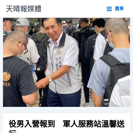
跳
天晴報媒體
選單
至
主
要
內
容
役男入營報到 軍人服務站溫馨送