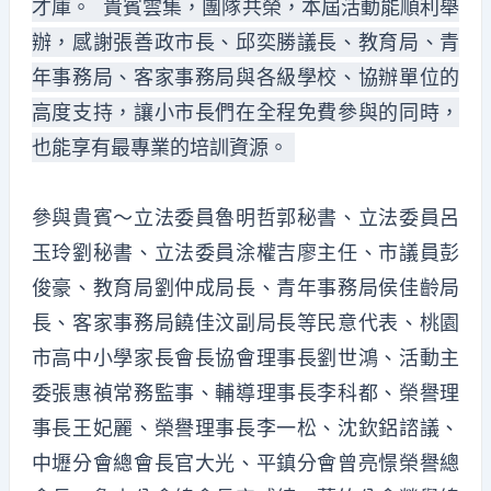
才庫。 貴賓雲集，團隊共榮，本屆活動能順利舉
辦，感謝張善政市長、邱奕勝議長、教育局、青
年事務局、客家事務局與各級學校、協辦單位的
高度支持，讓小市長們在全程免費參與的同時，
也能享有最專業的培訓資源。
參與貴賓～立法委員魯明哲郭秘書、立法委員呂
玉玲劉秘書、立法委員涂權吉廖主任、市議員彭
俊豪、教育局劉仲成局長、青年事務局侯佳齡局
長、客家事務局饒佳汶副局長等民意代表、桃園
市高中小學家長會長協會理事長劉世鴻、活動主
委張惠禎常務監事、輔導理事長李科都、榮譽理
事長王妃麗、榮譽理事長李一松、沈欽鋁諮議、
中壢分會總會長官大光、平鎮分會曾亮憬榮譽總