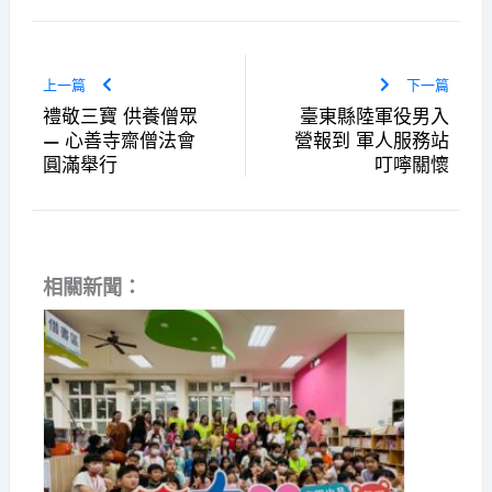
上一篇
下一篇
禮敬三寶 供養僧眾
臺東縣陸軍役男入
— 心善寺齋僧法會
營報到 軍人服務站
圓滿舉行
叮嚀關懷
相關新聞：