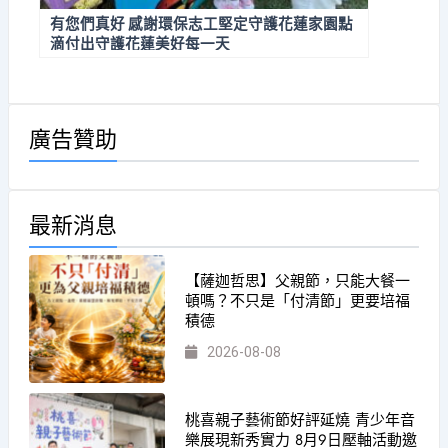
有您們真好 感謝環保志工堅定守護花蓮家園點
滴付出守護花蓮美好每一天
廣告贊助
最新消息
【薩迦哲思】父親節，只能大餐一
頓嗎？不只是「付清節」更要培福
積德
2026-08-08
桃喜親子藝術節好評延燒 青少年音
樂展現新秀實力 8月9日壓軸活動邀