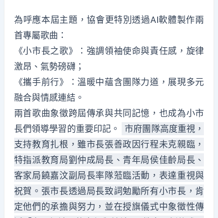
為呼應本屆主題，協會更特別透過AI軟體製作兩
首專屬歌曲：
《小市長之歌》：強調領袖使命與責任感，旋律
激昂、氣勢磅礴；
《攜手前行》：溫暖中蘊含團隊力道，展現多元
融合與情感連結。
兩首歌曲象徵跨屆傳承與共同記憶，也成為小市
長們領導學習的重要印記。
市府團隊高度重視，
支持教育扎根，雖市長張善政因行程未克親臨，
特指派教育局劉仲成局長、青年局侯佳齡局長、
客家局饒嘉汶副局長率隊蒞臨活動，表達重視與
祝賀。張市長透過局長致詞勉勵所有小市長，肯
定他們的承擔與努力，並在授旗儀式中象徵性傳