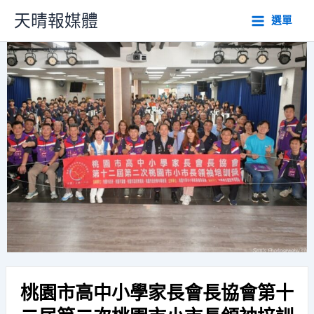
跳
天晴報媒體
選單
至
主
要
內
容
桃園市高中小學家長會長協會第十