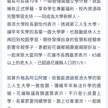
最長可長達10年，一開始僅需繳交學分費，就能
擁有正式學籍，享有學生專屬福利、校內資源與
完整學習支持，一同成為大學新鮮人。
慈濟大學校長劉怡均表示，透過第三人生大學，
讓早年失學的長輩一圓大學夢，也鼓勵退休人士
再回到校園學習，期待發揮自身的智慧和經驗來
影響年輕學子，更歡迎花蓮鄉親廣邀親朋好友，
一起來慈大當同學。花蓮市長魏嘉彥表示，65歲
以上的老大人，已超過花蓮縣人口的1/5。
就算升格為阿公阿嬤，依舊能透過慈濟大學的第
三人生大學一償宿願，彌補早年無法升學的遺
憾。花蓮縣議員魏嘉賢表示，不只是小孩要上
學，長輩更要持續學習，跟上社會潮流，一起進