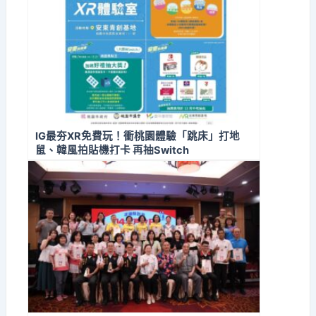
IG最夯XR免費玩！衝桃園體驗「跳床」打地
鼠、韓風拍貼機打卡 再抽Switch