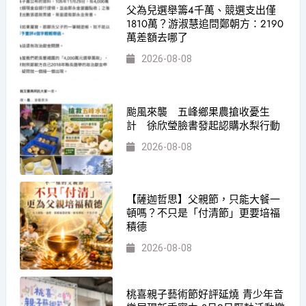
父為兒選舉籌4千萬、競選支出僅
1810萬？游淑慧追問鄭朝方：2190
萬差額去哪了
2026-08-08
颱風來襲 五峰鄉果農搶收憂生
計 徐欣瑩臉書發起認購水梨行動
2026-08-08
【薩迦哲思】父親節，只能大餐一
頓嗎？不只是「付清節」更要培福
積德
2026-08-08
桃喜親子藝術節好評延燒 青少年音