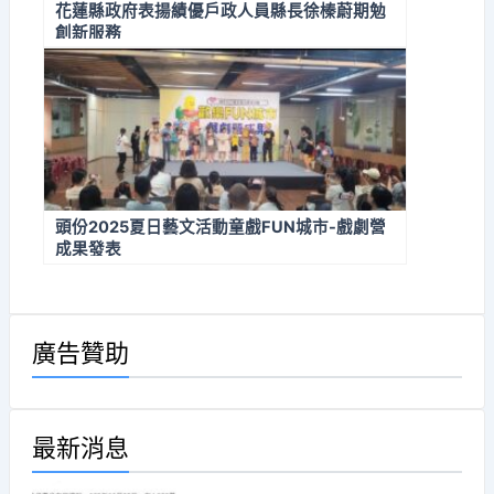
花蓮縣政府表揚績優戶政人員縣長徐榛蔚期勉
創新服務
頭份2025夏日藝文活動童戲FUN城市-戲劇營
成果發表
廣告贊助
最新消息