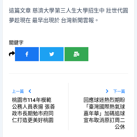
這篇文章
慈濟大學第三人生大學招生中 壯世代圓
夢趁現在
最早出現於
台灣新聞雲報
。
關鍵字
上一篇
下一篇
桃園市114年模範
回應球迷熱烈期盼
公務人員表揚 張善
「臺灣國際熱氣球
政市長期勉市府同
嘉年華」加碼追球
仁打造更美好桃園
宣布取消原訂周二
公休