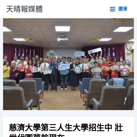
跳
天晴報媒體
選單
至
主
要
內
容
慈濟大學第三人生大學招生中 壯