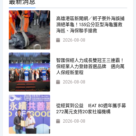
最新消息
高雄港區新聞網／蚵子寮外海誤捕
瀕絕革龜！155公分巨型海龜獲救
海巡、海保聯手搶救
2026-08-08
智匯保經人力成長雙冠王三連霸！
保經業人力登錄首選品牌 邁向萬
人保經新里程
2026-08-08
從經貿到公益 IEAT 80週年攜手募
272萬元支持20家社福機構
2026-08-08