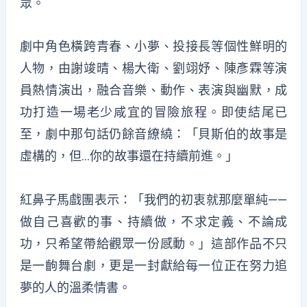
眾。
劇中角色橫跨青春、小夢、投接長等個性鮮明的
人物，由謝竣晴、楊大衛、劉翊妤、陳彥霖等演
員熱情演出，融合音樂、動作、表演與幽默，成
功打造一場老少咸宜的冒險旅程。即使結尾已
至，劇中那句話仍餘音繚繞：「貝斯伯的故事是
虛構的，但…你的故事還在持續前進。」
紅鼻子馬戲團表示：「我們的初衷就那麼單純——
做自己喜歡的事、持續做，不求定義、不論成
功，只希望帶給觀眾一份感動。」這部作品不只
是一齣舞台劇，更是一封獻給每一位正在努力追
夢的人的溫柔情書。