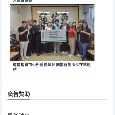
才取得證書
遠傳捐贈市公所慈愛基金 關懷弱勢深化在地連
結
廣告贊助