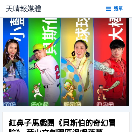
跳
天晴報媒體
選單
至
主
要
內
容
紅鼻子馬戲團《貝斯伯的奇幻冒