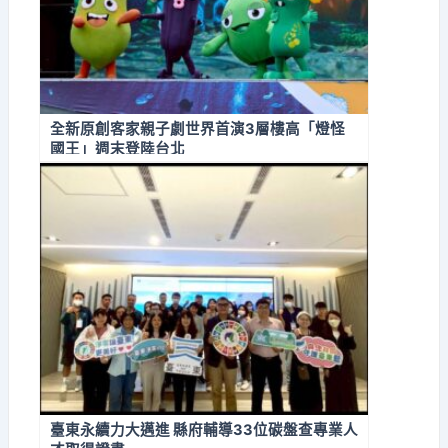
全新原創客家親子劇世界首演3層樓高「燈怪
國王」週末登陸台北
臺東永續力大邁進 縣府輔導33位碳盤查專業人