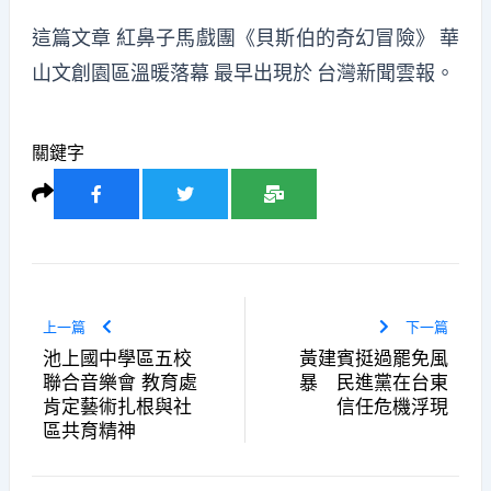
這篇文章
紅鼻子馬戲團《貝斯伯的奇幻冒險》 華
山文創園區溫暖落幕
最早出現於
台灣新聞雲報
。
關鍵字
上一篇
下一篇
池上國中學區五校
黃建賓挺過罷免風
聯合音樂會 教育處
暴 民進黨在台東
肯定藝術扎根與社
信任危機浮現
區共育精神