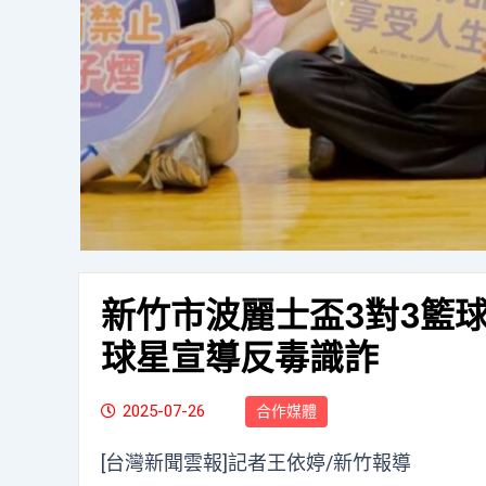
新竹市波麗士盃3對3籃
球星宣導反毒識詐
2025-07-26
合作媒體
[台灣新聞雲報]記者王依婷/新竹報導