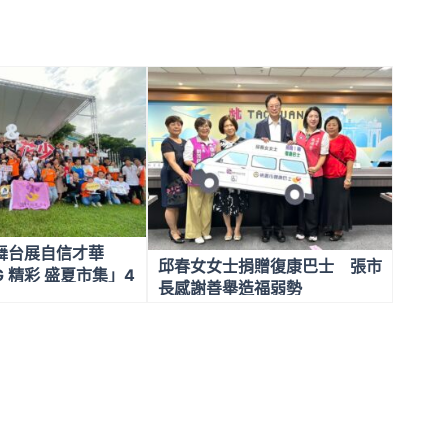
舞台展自信才華
邱春女女士捐贈復康巴士 張市
G 精彩 盛夏市集」4
長感謝善舉造福弱勢
舉