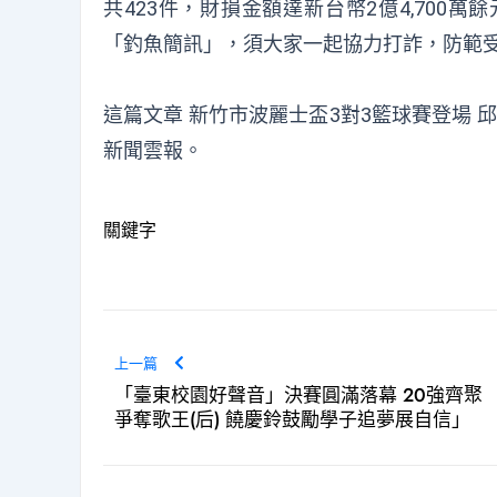
共423件，財損金額達新台幣2億4,70
「釣魚簡訊」，須大家一起協力打詐，防範
這篇文章
新竹市波麗士盃3對3籃球賽登場 
新聞雲報
。
關鍵字
上一篇
「臺東校園好聲音」決賽圓滿落幕 20強齊聚
爭奪歌王(后) 饒慶鈴鼓勵學子追夢展自信」