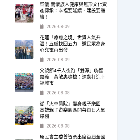
祭儀 關懷族人健康與無形文化資
產傳承：幸福要延續、建設要繼
續！
2026-08-09
花蓮「療癒之境」世貿人氣升
溫！五感找回五力 邀民眾為身
心充電再出發
2026-08-09
父親節4千人夜跑「雙潭」嗨翻
嘉義 黃敏惠鳴槍：運動打造幸
福城市
2026-08-08
從「火車醫院」變身親子樂園
高雄親子遊樂園區開幕首日人氣
爆棚
2026-08-08
原民會主委曾智勇出席首屆全國