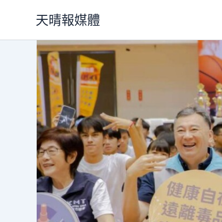
跳
天晴報媒體
至
主
要
內
容