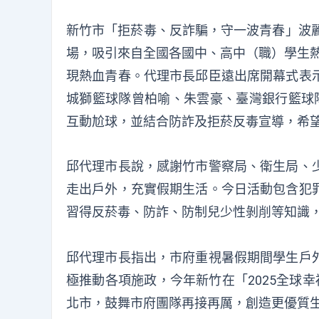
新竹市「拒菸毒、反詐騙，守一波青春」波麗士
場，吸引來自全國各國中、高中（職）學生熱
現熱血青春。代理市長邱臣遠出席開幕式表
城獅籃球隊曾柏喻、朱雲豪、臺灣銀行籃球
互動尬球，並結合防詐及拒菸反毒宣導，希
邱代理市長說，感謝竹市警察局、衛生局、
走出戶外，充實假期生活。今日活動包含犯
習得反菸毒、防詐、防制兒少性剝削等知識
邱代理市長指出，市府重視暑假期間學生戶
極推動各項施政，今年新竹在「2025全球
北市，鼓舞市府團隊再接再厲，創造更優質