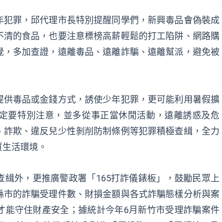
年犯罪，邱代理市長特別提醒同學們，新興毒品會偽裝成
不清的食品，也要注意標榜高薪輕鬆的打工陷阱、網路購
覺，多加查證，遠離毒品、遠離詐騙、遠離幫派，避免被
提供毒品或金錢方式，誘使少年犯罪，更可能利用暑假擴
定要特別注意，並多從事正當休閒活動，遠離誘惑及危
、詐欺、違反兒少性剝削防制條例等犯罪積極查緝，全力
質生活環境。
緝外，更推廣警政署「165打詐儀錶板」，鼓勵民眾上
縣市的詐騙受理件數、財損金額與各式詐騙態樣分析與案
才能守住財產安全；據統計今年6月新竹市受理詐騙案件