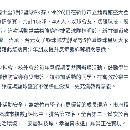
盃3對3籃球PK賽，今(26)日在新竹市立體育館盛大登
情參賽，共計153隊、459人，以球會友、切磋球技，展
示，這次活動邀請裕隆納智捷籃球隊林明毅、新竹御嵿攻
隊王偉丞、台元女子籃球隊史靜茹等5位職籃球星與大家
望藉此幫助青少年朋友提升反毒識詐等相關意識。
少輔會、校外會於每年暑假期間共同辦理活動，鼓勵學生
罪預防宣導有獎徵答，讓參加活動的同學，在寓教於樂中
，讓這場籃球盛宴不僅熱血澎湃，更充滿教育意義。
外活動安全，為讓竹市學子有更優質的成長環境，市府積
幸福城市指數｣評比中，排名第75名，全台第二、僅次於台
生活環境，「安居科技城，幸福真永遠」願景正在實現。