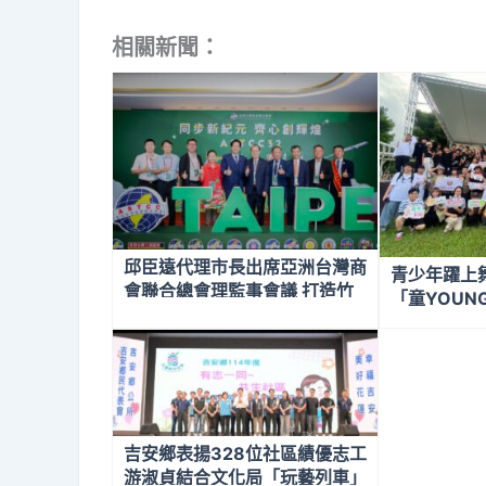
相關新聞：
邱臣遠代理市長出席亞洲台灣商
青少年躍上
會聯合總會理監事會議 打造竹
「童YOUN
市成為國際安居科技城
50人共襄盛
吉安鄉表揚328位社區績優志工
游淑貞結合文化局「玩藝列車」