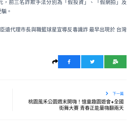
0萬餘元，前三名詐欺手法分別為「假投資」、「假網拍」及
受騙。
邱臣遠代理市長與職籃球星宣導反毒識詐
最早出現於
台灣
下一篇
桃園風禾公園週末開嗨！憶童趣園遊會+全國
街舞大賽 青春正能量嗨翻兩天