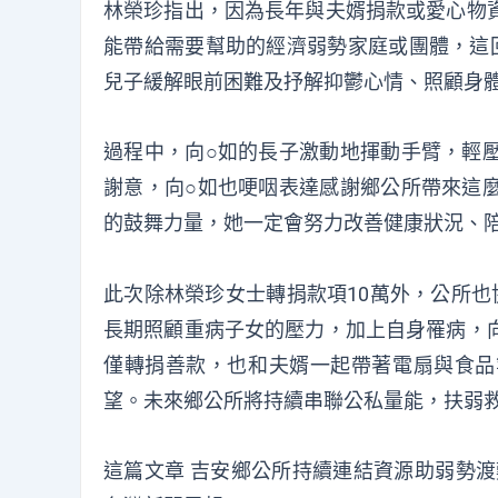
林榮珍指出，因為長年與夫婿捐款或愛心物
能帶給需要幫助的經濟弱勢家庭或團體，這
兒子緩解眼前困難及抒解抑鬱心情、照顧身
過程中，向○如的長子激動地揮動手臂，輕
謝意，向○如也哽咽表達感謝鄉公所帶來這
的鼓舞力量，她一定會努力改善健康狀況、
此次除林榮珍女士轉捐款項10萬外，公所也
長期照顧重病子女的壓力，加上自身罹病，
僅轉捐善款，也和夫婿一起帶著電扇與食品
望。未來鄉公所將持續串聯公私量能，扶弱
這篇文章
吉安鄉公所持續連結資源助弱勢渡