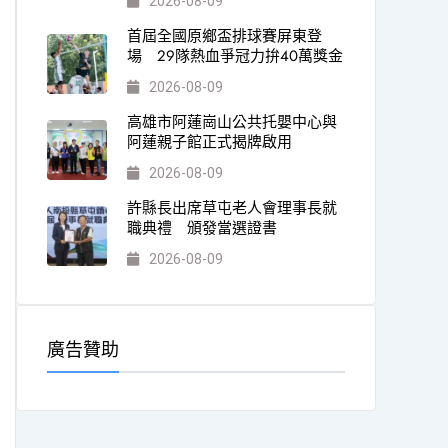
2026-08-09
首屆全國原鄉盃排球賽屏東登
場 29隊熱血爭冠力拚40萬獎金
2026-08-09
高雄市阿蓮崗山公共托嬰中心與
阿蓮親子館正式揭牌啟用
2026-08-09
許縣長出席草屯老人會理事長就
職典禮 頒發當選證書
2026-08-09
廣告贊助