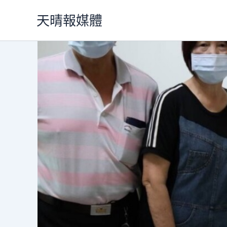
跳
天晴報媒體
至
主
要
內
容