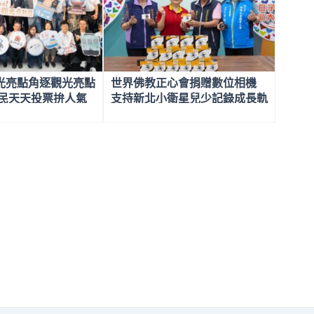
光亮點角逐觀光亮點
世界佛教正心會捐贈數位相機
全民天天投票拚人氣
支持新北小衛星兒少記錄成長軌
好禮
跡