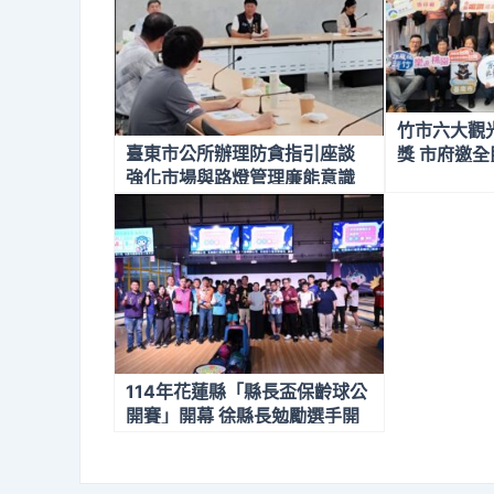
竹市六大觀
臺東市公所辦理防貪指引座談
獎 市府邀
強化市場與路燈管理廉能意識
抽萬元旅遊
114年花蓮縣「縣長盃保齡球公
開賽」開幕 徐縣長勉勵選手開
心參賽、勇往直前