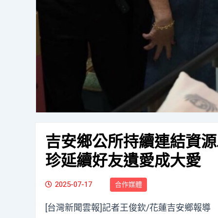
吉安鄉公所持續連結資源
珍延續好友遺愛成大愛
2025-07-17
合作媒體
[台灣新聞雲報]記者王俊欽/花蓮吉安鄉報導