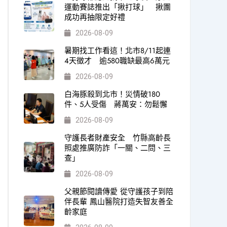
運動賽誌推出「揪打球」 揪團
成功再抽限定好禮
2026-08-09
暑期找工作看這！北市8/11起連
4天徵才 逾580職缺最高6萬元
2026-08-09
白海豚殺到北市！災情破180
件、5人受傷 蔣萬安：勿鬆懈
2026-08-09
守護長者財產安全 竹縣高齡長
照處推廣防詐「一關、二問、三
查」
2026-08-09
父親節閱讀傳愛 從守護孩子到陪
伴長輩 鳳山醫院打造失智友善全
齡家庭