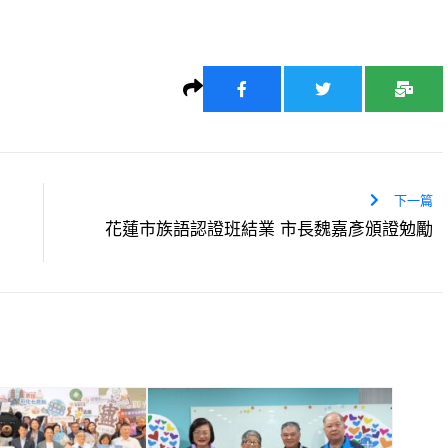
下一篇
花蓮市族語認證班結業 市長魏嘉彥頒證勉勵