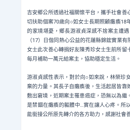
吉安鄉公所透過社福關懷平台，攜手社會善
切扶助個案70歲向○如女士長期照顧癱瘓1
的家境堪憂，鄉長游淑貞深感不捨案主遭遇
（17）日偕同熱心公益的花蓮縣錦鋐實業有
女士此次善心轉捐好友陳秀珍女士生前所留
每月補助一萬元給案主，協助穩定生活。
游淑貞感性表示，對於向○如來說，林榮珍
棄的力量。其長子自癱瘓後，生活起居皆靠
敷出窘境，近期案主罹患癌症，恐無以為繼
是禁錮在癱瘓的軀體中…實在讓人心疼。所
能銜接公所原先轉介的各方助力，感謝社會