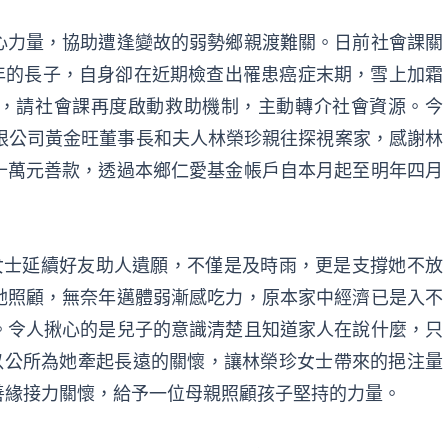
心力量，協助遭逢變故的弱勢鄉親渡難關。日前社會課關
8年的長子，自身卻在近期檢查出罹患癌症末期，雪上加霜
，請社會課再度啟動救助機制，主動轉介社會資源。今
限公司黃金旺董事長和夫人林榮珍親往探視案家，感謝林
十萬元善款，透過本鄉仁愛基金帳戶自本月起至明年四月
女士延續好友助人遺願，不僅是及時雨，更是支撐她不放
她照顧，無奈年邁體弱漸感吃力，原本家中經濟已是入不
。令人揪心的是兒子的意識清楚且知道家人在說什麼，只
以公所為她牽起長遠的關懷，讓林榮珍女士帶來的挹注量
善緣接力關懷，給予一位母親照顧孩子堅持的力量。