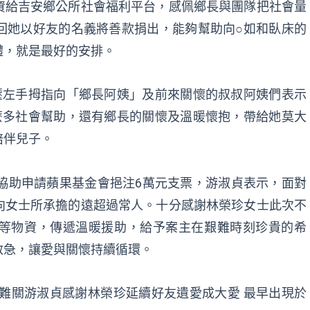
資給吉安鄉公所社會福利平台，感佩鄉長與團隊把社會量
回她以好友的名義將善款捐出，能夠幫助向○如和臥床的
體，就是最好的安排。
壓左手拇指向「鄉長阿姨」及前來關懷的叔叔阿姨們表示
麼多社會幫助，還有鄉長的關懷及溫暖懷抱，帶給她莫大
陪伴兒子。
協助申請蘋果基金會挹注6萬元支票，游淑貞表示，面對
向女士所承擔的遠超過常人。十分感謝林榮珍女士此次不
等物資，傳遞溫暖援助，給予案主在艱難時刻珍貴的希
救急，讓愛與關懷持續循環。
難關游淑貞感謝林榮珍延續好友遺愛成大愛
最早出現於