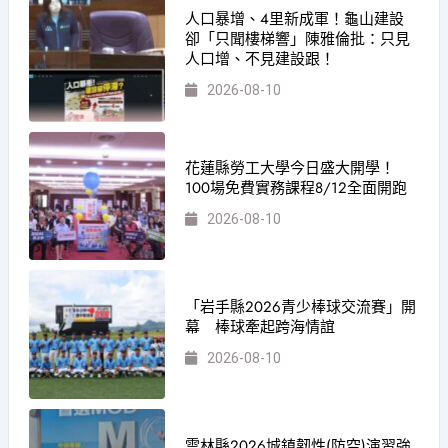
人口暴增、4里新成軍！龜山建設
卻「只聞樓梯響」陳雅倫批：只見
人口增、不見建設跟！
2026-08-10
花蓮縣勞工大學今日盛大開學！
100場免費實務課程8/12全面開跑
2026-08-10
「岩手縣2026青少棒球交流賽」開
幕 棒球牽起跨海情誼
2026-08-10
雲林縣2026城鎮韌性(防空)演習強