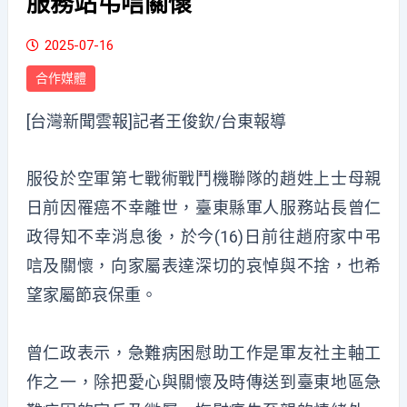
服務站弔唁關懷
2025-07-16
合作媒體
[台灣新聞雲報]記者王俊欽/台東報導
服役於空軍第七戰術戰鬥機聯隊的趙姓上士母親
日前因罹癌不幸離世，臺東縣軍人服務站長曾仁
政得知不幸消息後，於今(16)日前往趙府家中弔
唁及關懷，向家屬表達深切的哀悼與不捨，也希
望家屬節哀保重。
曾仁政表示，急難病困慰助工作是軍友社主軸工
作之一，除把愛心與關懷及時傳送到臺東地區急