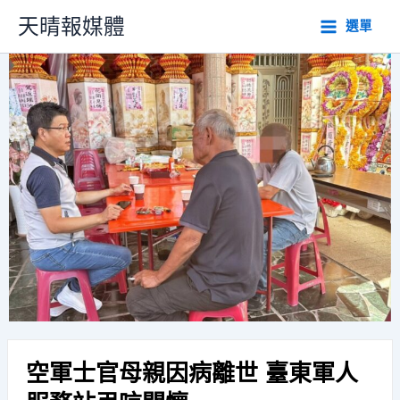
跳
天晴報媒體
選單
至
主
要
內
容
空軍士官母親因病離世 臺東軍人