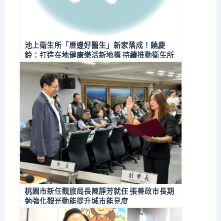
池上衛生所「厝邊好醫生」新家落成！饒慶
鈴：打造在地健康樂活新地標 持續推動衛生所
升級
桃園市新任觀旅局長陳靜芳就任 張善政市長期
勉強化觀光動能提升城市能見度