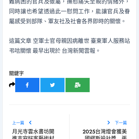
難病困的官兵及徵屬，撫慰痛失至親的情緒外，
同時讓也希望透過此一慰問工作，能讓官兵及眷
屬感受到部隊、軍友社及社會各界即時的關懷。
這篇文章
空軍士官母親因病離世 臺東軍人服務站
弔唁關懷
最早出現於
台灣新聞雲報
。
關鍵字
上一篇
下一篇
月光寺雲水書坊開
2025台灣燈會獲美
進吉安好客藝術村
國繆斯設計獎 張