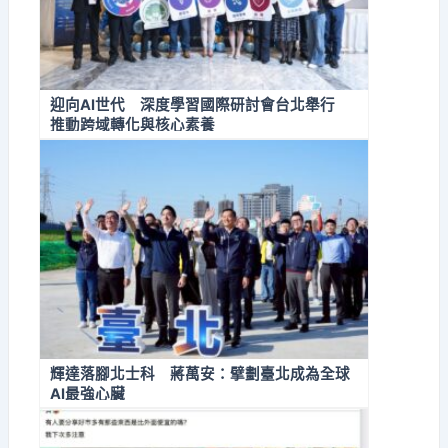
迎向AI世代 深度學習國際研討會台北舉行
推動跨域轉化與核心素養
輝達落腳北士科 蔣萬安：擘劃臺北成為全球
AI最強心臟