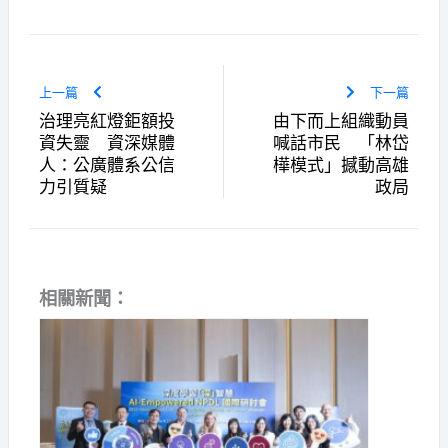
上一篇
下一篇
治理亮紅燈鉅額投
由下而上組織動員
資失靈 資深媒體
喊話市民 「林岱
人：公廣體系公信
樺模式」撼動高雄
力引質疑
政局
相關新聞：