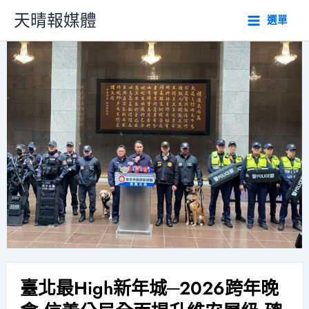
跳
天晴報媒體
選單
至
主
要
內
容
臺北最High新年城─2026跨年晚