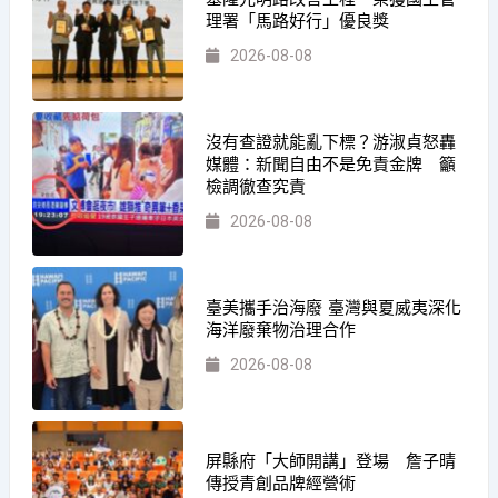
理署「馬路好行」優良獎
2026-08-08
沒有查證就能亂下標？游淑貞怒轟
媒體：新聞自由不是免責金牌 籲
檢調徹查究責
2026-08-08
臺美攜手治海廢 臺灣與夏威夷深化
海洋廢棄物治理合作
2026-08-08
屏縣府「大師開講」登場 詹子晴
傳授青創品牌經營術