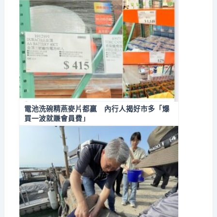
電池洗碗精燕麥片都贏 內行人揭好市多「爆
買一波就賺會員費」