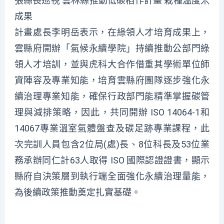
張縣長巡視 雲林縣推動低碳稻作計畫 栽種溫度米
成果
計畫處長李明岳表示，在綠領人才培育成果上，
雲縣府開辦「氣候永續學院」持續推動公部門綠
領人才培訓，並與虎科大合作借重其學術單位師
資陣容及專業知能，培育雲縣府團隊逐步強化永
續治理專業知能，確保行政部門能精準掌握碳管
理與減排策略，因此，共同開辦 ISO 14064-1和
14067專業溫室氣體盤查及碳足跡專業課程，此
次完訓人員包含2位局(處)長、8位科長及53位業
務承辦同仁計63人取得 ISO 國際認證證書，顯示
縣府自決策層到執行端全面強化永續治理量能，
為後續政策推動奠定扎實基礎。