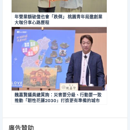
年營業額破億也會「跌倒」 桃園青年局邀創業
大咖分享心路歷程
魏嘉賢議員總質詢：災害要分級、行動要一致
推動「韌性花蓮2030」打造更有準備的城市
廣告贊助