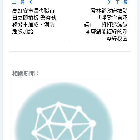
上一篇
下一篇
高虹安市長復職首
雲林縣政府推動
日立即拍板 警察勤
「淨零宣言承
務繁重加成、消防
諾」 將打造減碳
危險加給
零廢創能復綠的淨
零綠校園
相關新聞：