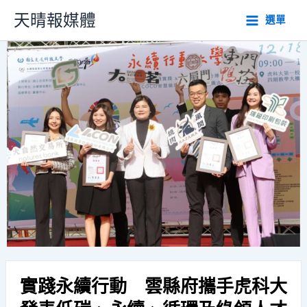
跳
天晴報媒體
選單
至
主
要
內
容
實踐永續行動 雲縣府攜手虎科大