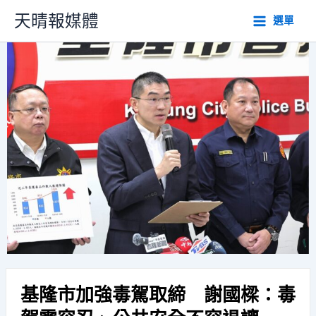
跳
天晴報媒體
選單
至
主
要
內
容
基隆市加強毒駕取締 謝國樑：毒