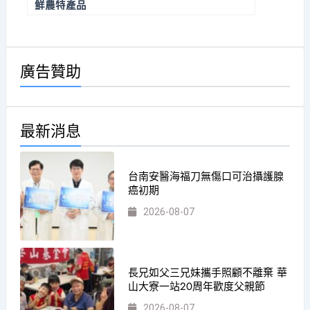
鮮農特產品
廣告贊助
最新消息
台南安醫海福刀無傷口可治攝護腺
癌初期
2026-08-07
長兄如父三兄妹攜手照顧不離棄 華
山大寮一站20周年歡度父親節
2026-08-07