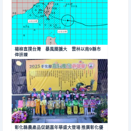
楊柳直撲台灣 暴風圈擴大 雲林以南9縣市
停班課
彰化縣農產品促銷嘉年華盛大登場 推廣彰化優