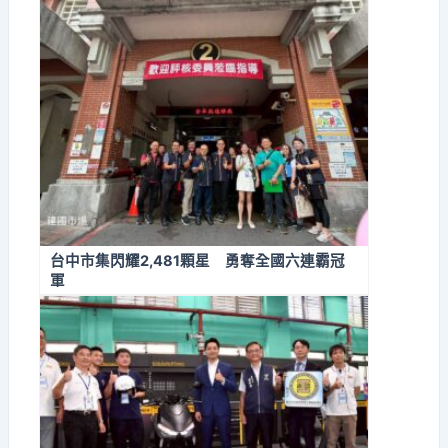
洲冠軍加綠色鍋鏟大獎
台中市集閃耀2,481顆星 勇奪全國六連霸冠
軍