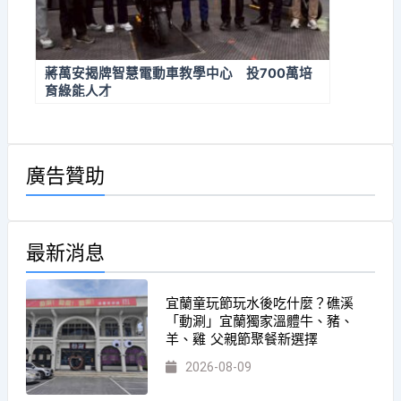
蔣萬安揭牌智慧電動車教學中心 投700萬培
育綠能人才
廣告贊助
最新消息
宜蘭童玩節玩水後吃什麼？礁溪
「動涮」宜蘭獨家溫體牛、豬、
羊、雞 父親節聚餐新選擇
2026-08-09