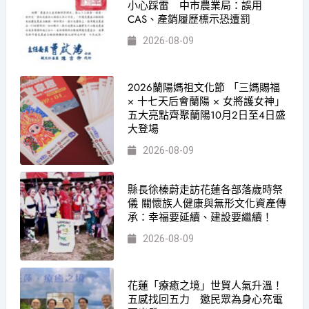
小心踩雷 中市農業局：誤用
CAS、產銷履歷標示恐遭罰
2026-08-09
2026蘭陽媽祖文化節 「三媽賜福
× 十七天后會蘭陽 × 女將護女神」
五大亮點齊聚蘭陽10月2日至4日盛
大登場
2026-08-09
縣長徐榛蔚走訪花蓮各部落歲時祭
儀 關懷族人健康與無形文化資產傳
承：幸福要延續、建設要繼續！
2026-08-09
花蓮「療癒之境」世貿人氣升溫！
五感找回五力 邀民眾為身心充電