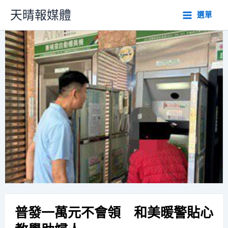
跳
天晴報媒體
選單
至
主
要
內
容
普發一萬元不會領 和美暖警貼心