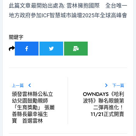
此篇文章最開始出處為:
雲林擁抱國際 全台唯一
地方政府參加ICF智慧城市論壇2025年全球高峰會
關鍵字
上一篇
下一篇
頒發雲林縣公私立
OWNDAYS《哈利
幼兒園鼓勵親師
波特》聯名眼鏡第
「生育獎勵」 張麗
二彈再進化！
善縣長籲幸福生
11/21正式開賣
寶 首選雲林