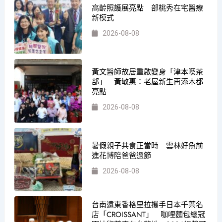
高齡照護展亮點 部桃秀在宅醫療
新模式
2026-08-08
黃文醫師故居重啟變身「津本喫茶
部」 黃敏惠：老屋新生再添木都
亮點
2026-08-08
暑假親子共食正當時 雲林好魚前
進花博陪爸爸過節
2026-08-08
台南遠東香格里拉攜手日本千葉名
店「CROISSANT」 咖哩麵包總冠