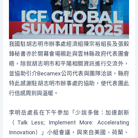
我國駐胡志明市辦事處經濟組陳宗裕組長及張毅
鋒秘書亦於開幕會場親赴與雲林縣政府代表團會
晤，除就胡志明市和平陽相關資訊進行交流外，
並協助引介Becamex公司代表與團隊洽談，縣府
特此感謝駐胡志明市辦事處的協助，使代表團此
行倍感周到與溫暖。
李明岳處長在下午參加「少說多做：加速創新
（Talk Less; Implement More: Accelerating
Innovation）」小組會議，與來自美國、荷蘭、