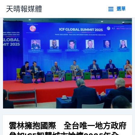
跳
天晴報媒體
選單
至
主
要
內
容
雲林擁抱國際 全台唯一地方政府