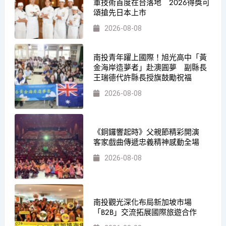
軍技術首度在台落地 2026得獎可
頌搶先日本上市
2026-08-08
南投青年躍上國際！旭光高中「黃
金海岸造夢者」赴澳圓夢 副縣長
王瑞德代許縣長授旗鼓勵祝福
2026-08-08
《銅鑼響起時》父親節精彩開演
客家戲曲傳遞忠義精神感動全場
2026-08-08
南投觀光深化布局新加坡市場
「B2B」交流拓展國際旅遊合作