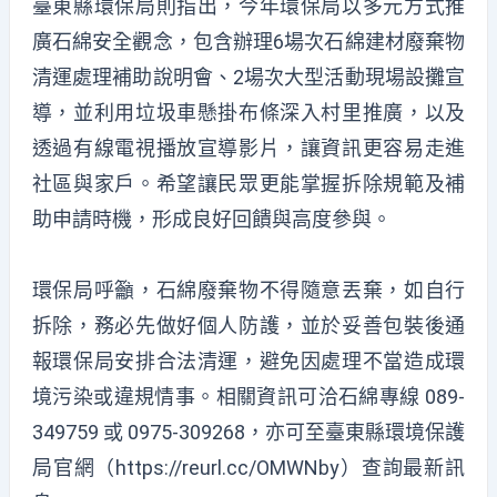
臺東縣環保局則指出，今年環保局以多元方式推
廣石綿安全觀念，包含辦理6場次石綿建材廢棄物
清運處理補助說明會、2場次大型活動現場設攤宣
導，並利用垃圾車懸掛布條深入村里推廣，以及
透過有線電視播放宣導影片，讓資訊更容易走進
社區與家戶。希望讓民眾更能掌握拆除規範及補
助申請時機，形成良好回饋與高度參與。
環保局呼籲，石綿廢棄物不得隨意丟棄，如自行
拆除，務必先做好個人防護，並於妥善包裝後通
報環保局安排合法清運，避免因處理不當造成環
境污染或違規情事。相關資訊可洽石綿專線 089-
349759 或 0975-309268，亦可至臺東縣環境保護
局官網（https://reurl.cc/OMWNby）查詢最新訊