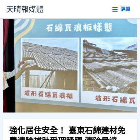
跳
天晴報媒體
選單
至
主
要
內
容
強化居住安全！ 臺東石綿建材免