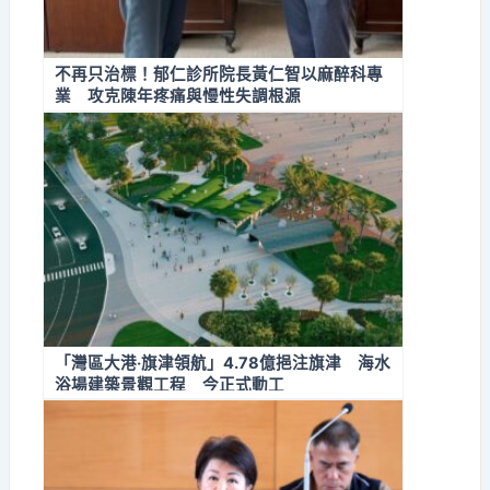
不再只治標！郁仁診所院長黃仁智以麻醉科專
業 攻克陳年疼痛與慢性失調根源
「灣區大港‧旗津領航」4.78億挹注旗津 海水
浴場建築景觀工程 今正式動工