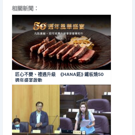
相關新聞：
匠心不變、禮遇升級 ⟪HANA錵⟫ 鐵板燒50
週年盛宴啟動