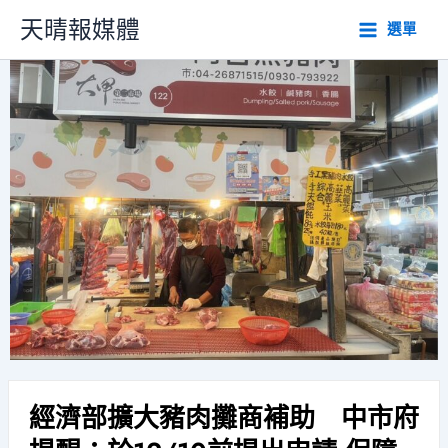
跳
天晴報媒體
選單
至
主
要
內
容
經濟部擴大豬肉攤商補助 中市府