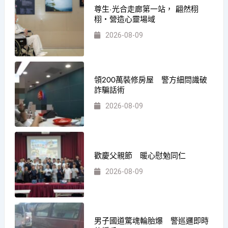
尊生·光合走廊第一站， 翩然栩
栩・營造心靈場域
2026-08-09
領200萬裝修房屋 警方細問識破
詐騙話術
2026-08-09
歡慶父親節 暖心慰勉同仁
2026-08-09
男子國道驚魂輪胎爆 警巡邏即時