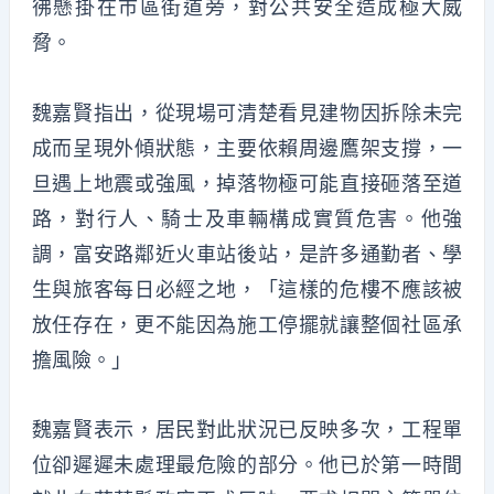
彿懸掛在市區街道旁，對公共安全造成極大威
脅。
魏嘉賢指出，從現場可清楚看見建物因拆除未完
成而呈現外傾狀態，主要依賴周邊鷹架支撐，一
旦遇上地震或強風，掉落物極可能直接砸落至道
路，對行人、騎士及車輛構成實質危害。他強
調，富安路鄰近火車站後站，是許多通勤者、學
生與旅客每日必經之地，「這樣的危樓不應該被
放任存在，更不能因為施工停擺就讓整個社區承
擔風險。」
魏嘉賢表示，居民對此狀況已反映多次，工程單
位卻遲遲未處理最危險的部分。他已於第一時間