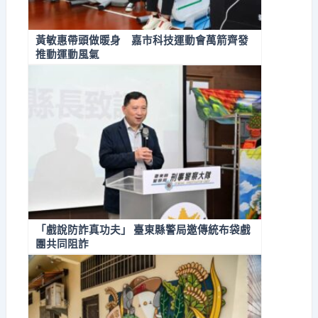
黃敏惠帶頭做暖身 嘉市科技運動會萬箭齊發
推動運動風氣
「戲說防詐真功夫」 臺東縣警局邀傳統布袋戲
團共同阻詐