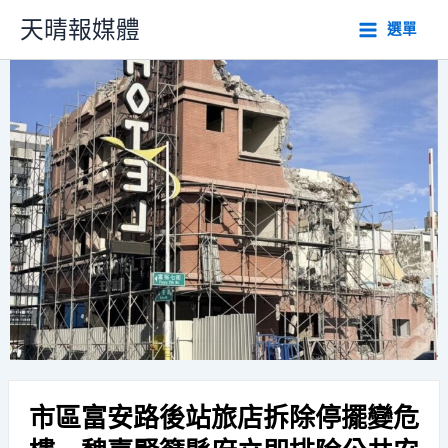
跳
天晴報媒體
選單
至
主
要
內
容
市區富安路後站旅店拆除停擺變危