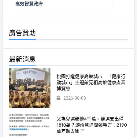
高效智慧政府
廣告贊助
最新消息
桃園打造健康高齡城市 「健康行
動城市」主題館亮相高齡健康產業
博覽會
2026-08-08
父為兒選舉籌4千萬、競選支出僅
1810萬？游淑慧追問鄭朝方：2190
萬差額去哪了