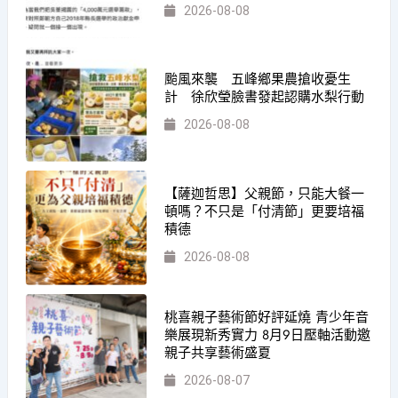
2026-08-08
颱風來襲 五峰鄉果農搶收憂生
計 徐欣瑩臉書發起認購水梨行動
2026-08-08
【薩迦哲思】父親節，只能大餐一
頓嗎？不只是「付清節」更要培福
積德
2026-08-08
桃喜親子藝術節好評延燒 青少年音
樂展現新秀實力 8月9日壓軸活動邀
親子共享藝術盛夏
2026-08-07