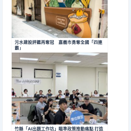
污水建設評鑑再奪冠 嘉義市勇奪全國「四連
霸」
竹縣「AI出題工作坊」瞄準政策推動痛點 打造