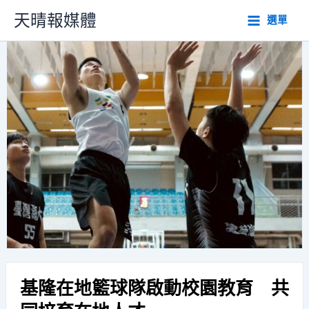
跳
天晴報媒體
選單
至
主
要
內
容
基隆在地籃球隊啟動校園教育 共