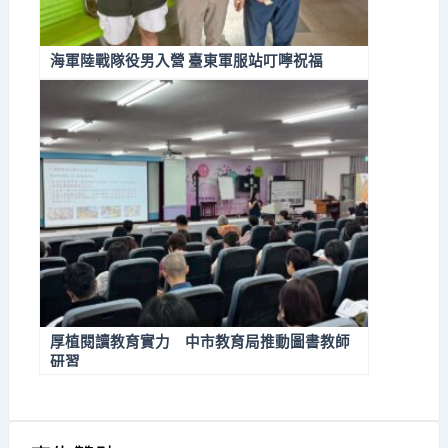
海軍陸戰隊役男入營 臺東軍服站叮嚀祝福
厚植閱讀教育實力 中市教育局推動圖書教師
研習