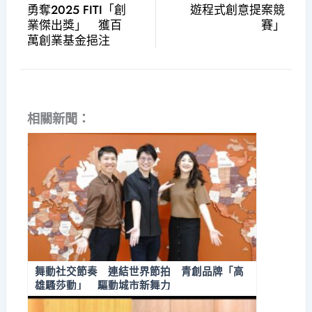
勇奪2025 FITI「創
遊程式創意提案競
業傑出獎」 獲百
賽」
萬創業基金挹注
相關新聞：
舞動社交節奏 連結世界節拍 青創品牌「高
雄騷莎動」 驅動城市新舞力