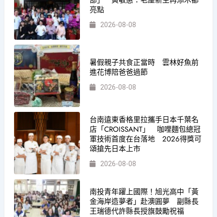
亮點
2026-08-08
暑假親子共食正當時 雲林好魚前
進花博陪爸爸過節
2026-08-08
台南遠東香格里拉攜手日本千葉名
店「CROISSANT」 咖哩麵包總冠
軍技術首度在台落地 2026得獎可
頌搶先日本上市
2026-08-08
南投青年躍上國際！旭光高中「黃
金海岸造夢者」赴澳圓夢 副縣長
王瑞德代許縣長授旗鼓勵祝福