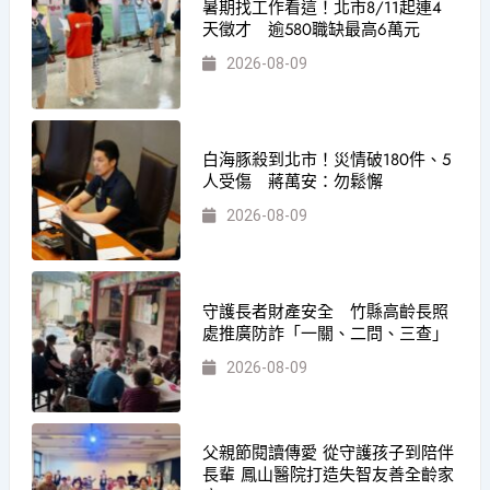
暑期找工作看這！北市8/11起連4
天徵才 逾580職缺最高6萬元
2026-08-09
白海豚殺到北市！災情破180件、5
人受傷 蔣萬安：勿鬆懈
2026-08-09
守護長者財產安全 竹縣高齡長照
處推廣防詐「一關、二問、三查」
2026-08-09
父親節閱讀傳愛 從守護孩子到陪伴
長輩 鳳山醫院打造失智友善全齡家