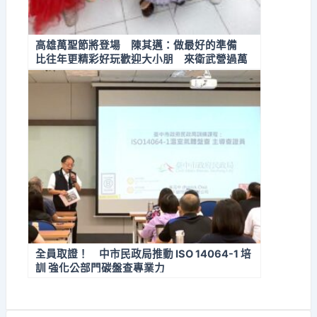
高雄萬聖節將登場 陳其邁：做最好的準備
比往年更精彩好玩歡迎大小朋 來衛武營過萬
聖
全員取證！ 中市民政局推動 ISO 14064-1 培
訓 強化公部門碳盤查專業力