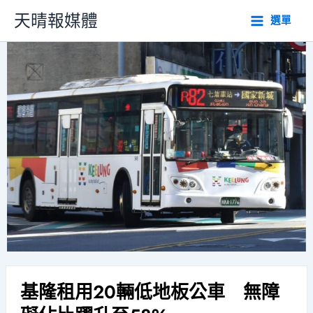
跳
天晴報媒體
選單
至
主
要
內
容
基隆租用20輛低地板公車 無障