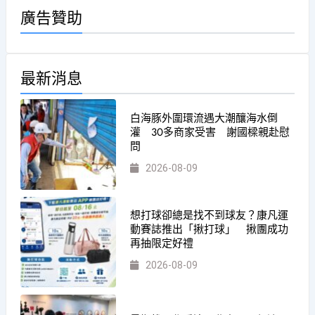
廣告贊助
最新消息
白海豚外圍環流遇大潮釀海水倒
灌 30多商家受害 謝國樑親赴慰
問
2026-08-09
想打球卻總是找不到球友？康凡運
動賽誌推出「揪打球」 揪團成功
再抽限定好禮
2026-08-09