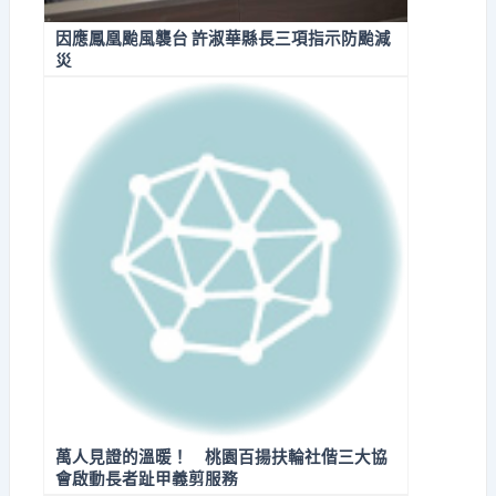
因應鳳凰颱風襲台 許淑華縣長三項指示防颱減
災
萬人見證的溫暖！ 桃園百揚扶輪社偕三大協
會啟動長者趾甲義剪服務