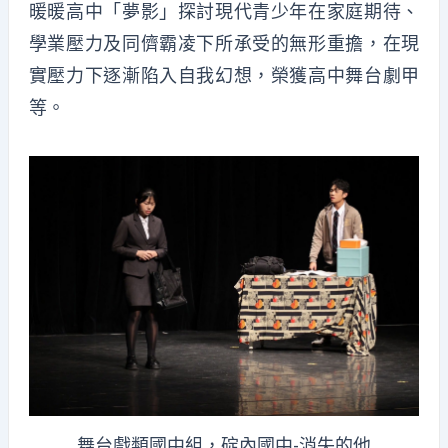
暖暖高中「夢影」探討現代青少年在家庭期待、
學業壓力及同儕霸凌下所承受的無形重擔，在現
實壓力下逐漸陷入自我幻想，榮獲高中舞台劇甲
等。
舞台戲類國中組，碇內國中-消失的他