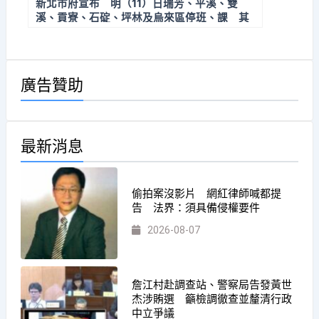
新北市府宣布 明（11）日瑞芳、平溪、雙
溪、貢寮、石碇、坪林及烏來區停班、課 其
餘區照常上班及上課
廣告贊助
最新消息
偷拍案沒影片 網紅律師喊都提
告 法界：須具備侵權要件
2026-08-07
詹江村赴調查站、警察局告發黃世
杰涉賄選 籲檢調徹查並釐清行政
中立爭議