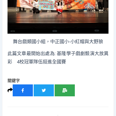
舞台戲類國小組，中正國小-小紅帽與大野狼
此篇文章最開始出處為:
基隆學子戲劇競演大放異
彩 4校冠軍隊伍挺進全國賽
關鍵字