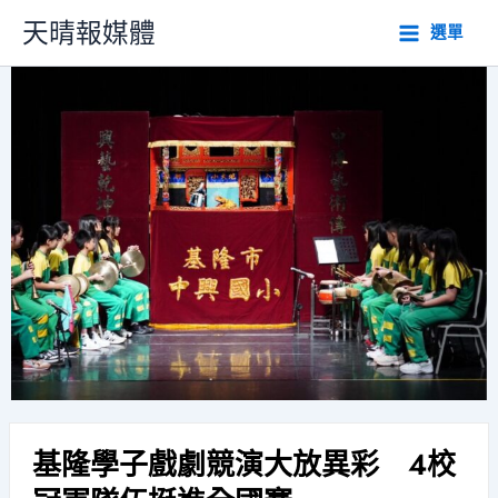
跳
天晴報媒體
選單
至
主
要
內
容
基隆學子戲劇競演大放異彩 4校