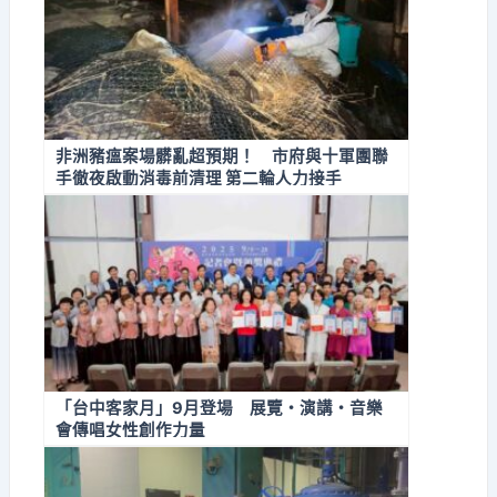
非洲豬瘟案場髒亂超預期！ 市府與十軍團聯
手徹夜啟動消毒前清理 第二輪人力接手
「台中客家月」9月登場 展覽・演講・音樂
會傳唱女性創作力量