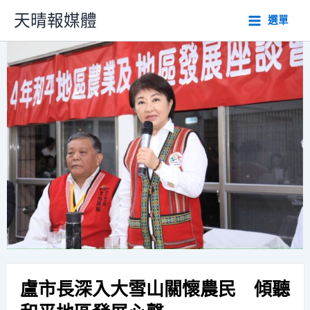
跳
天晴報媒體
選單
至
主
要
內
容
盧市長深入大雪山關懷農民 傾聽