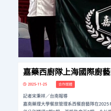
嘉藥西廚隊上海國際廚藝
2025-11-25
合作媒體
記者宋秉祥／台南報導
嘉南藥理大學餐旅管理系西餐廚藝隊在2025