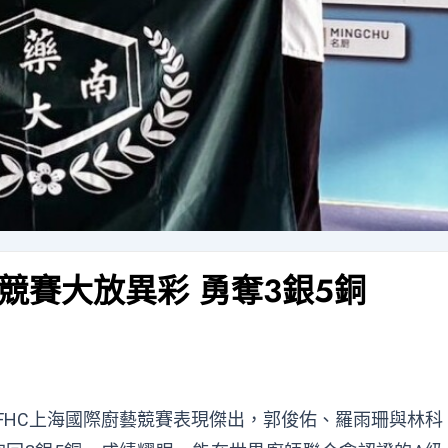
競賽大放異彩 勇奪3銀5銅
 FHC上海國際廚藝競賽表現傑出，郭俊佑、羅雨珊與林科