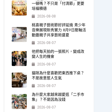
一頓嗎？不只是「付清節」更要
培福積德
2026-08-08
桃喜親子藝術節好評延燒 青少年
音樂展現新秀實力 8月9日壓軸活
動邀親子共享藝術盛夏
2026-08-07
他把每天拍的一張照片，變成改
變人生的機會
2026-08-07
貓咪為什麼喜歡把東西推下桌？
不是故意惹人生氣
2026-08-07
為什麼大家越來越愛逛「二手市
集」？不是因為沒錢
2026-08-07