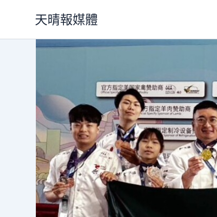
跳
天晴報媒體
至
主
要
內
容