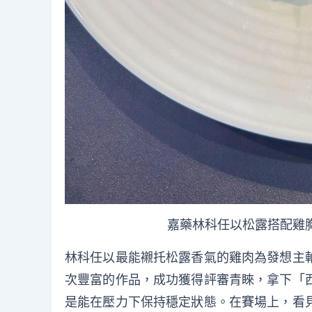
嘉藥林科任以松露搭配雞
林科任以最能襯托松露香氣的雞肉為發想主
次豐富的作品，成功獲得評審青睞，拿下「
是能在壓力下保持穩定狀態。在賽場上，看