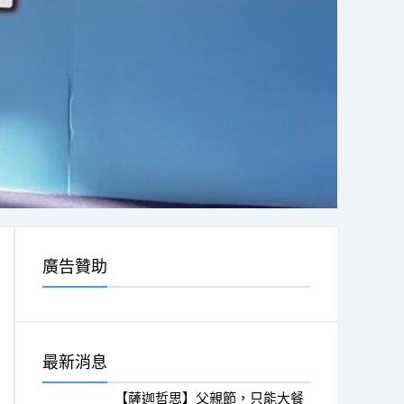
廣告贊助
最新消息
【薩迦哲思】父親節，只能大餐