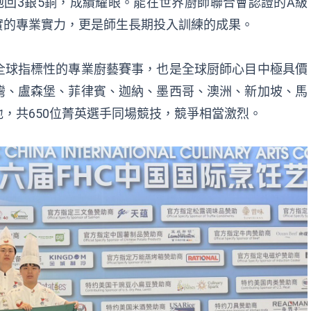
抱回3銀5銅，成績耀眼。能在世界廚師聯合會認證的A級
實的專業實力，更是師生長期投入訓練的成果。
是全球指標性的專業廚藝賽事，也是全球厨師心目中極具價
灣、盧森堡、菲律賓、迦納、墨西哥、澳洲、新加坡、馬
，共650位菁英選手同場競技，競爭相當激烈。