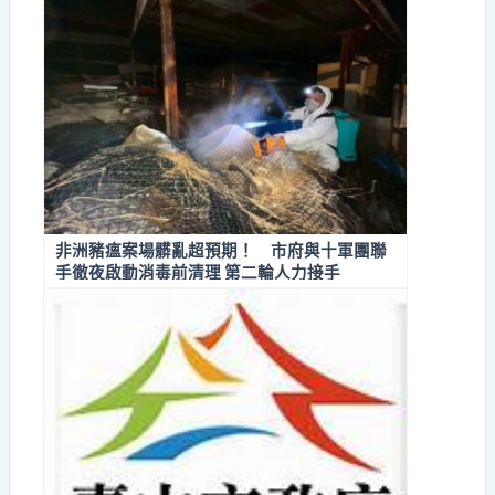
非洲豬瘟案場髒亂超預期！ 市府與十軍團聯
手徹夜啟動消毒前清理 第二輪人力接手