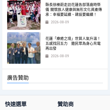
縣長徐榛蔚走訪花蓮各部落歲時祭
儀 關懷族人健康與無形文化資產傳
承：幸福要延續、建設要繼續！
2026-08-09
花蓮「療癒之境」世貿人氣升溫！
五感找回五力 邀民眾為身心充電
再出發
2026-08-09
廣告贊助
快速選單
贊助商