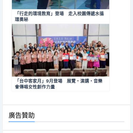
「行走的環境教育」登場 走入校園傳遞水循
環奧秘
「台中客家月」9月登場 展覽・演講・音樂
會傳唱女性創作力量
廣告贊助