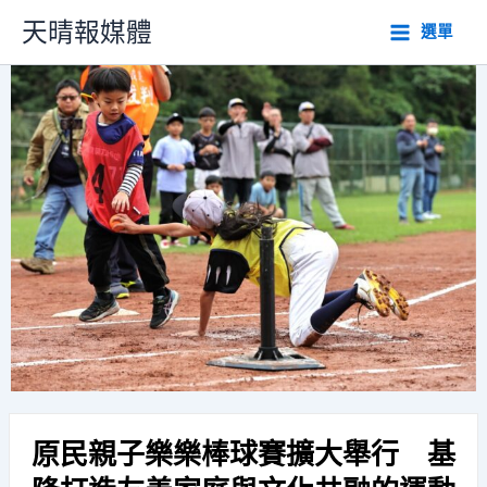
跳
天晴報媒體
選單
至
主
要
內
容
原民親子樂樂棒球賽擴大舉行 基