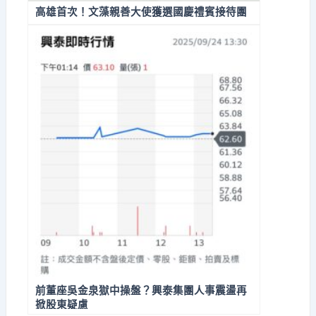
高雄首次！文藻親善大使獲選國慶禮賓接待團
前董座吳金泉獄中操盤？興泰集團人事震盪再
掀股東疑慮