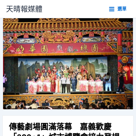
跳
天晴報媒體
選單
至
主
要
內
容
傳藝劇場圓滿落幕 嘉義歡慶