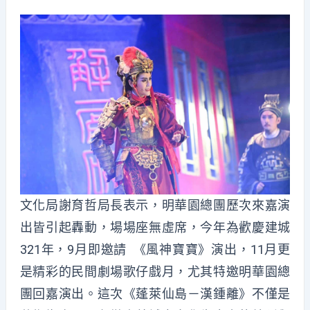
文化局謝育哲局長表示，明華園總團歷次來嘉演
出皆引起轟動，場場座無虛席，今年為歡慶建城
321年，9月即邀請 《風神寶寶》演出，11月更
是精彩的民間劇場歌仔戲月，尤其特邀明華園總
團回嘉演出。這次《蓬萊仙島－漢鍾離》不僅是