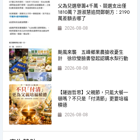
父為兒選舉籌4千萬、競選支出僅
1810萬？游淑慧追問鄭朝方：2190
萬差額去哪了
2026-08-08
颱風來襲 五峰鄉果農搶收憂生
計 徐欣瑩臉書發起認購水梨行動
2026-08-08
【薩迦哲思】父親節，只能大餐一
頓嗎？不只是「付清節」更要培福
積德
2026-08-08