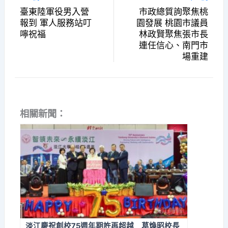
臺東陸軍役男入營
市政總質詢聚焦桃
報到 軍人服務站叮
園發展 桃園市議員
嚀祝福
林政賢聚焦張市長
連任信心、南門市
場重建
相關新聞：
淡江慶祝創校75週年期許再超越 葛煥昭校長