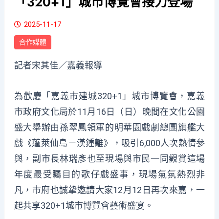
「320+1」城市博覽會接力登場
2025-11-17
合作媒體
記者宋其佳／嘉義報導
為歡慶「嘉義市建城320+1」城市博覽會，嘉義
市政府文化局於11月16日（日）晚間在文化公園
盛大舉辦由孫翠鳳領軍的明華園戲劇總團旗艦大
戲《蓬萊仙島－漢鍾離》，吸引6
,
000人次熱情參
與，副市長林瑞彥也
至
現場與市民一同觀賞這場
年度最受矚目的歌仔戲盛事，現場氣氛熱烈非
凡，市府也誠摯邀請大家12月12日再次來嘉，一
起共享320+1城市博覽會藝術盛宴。