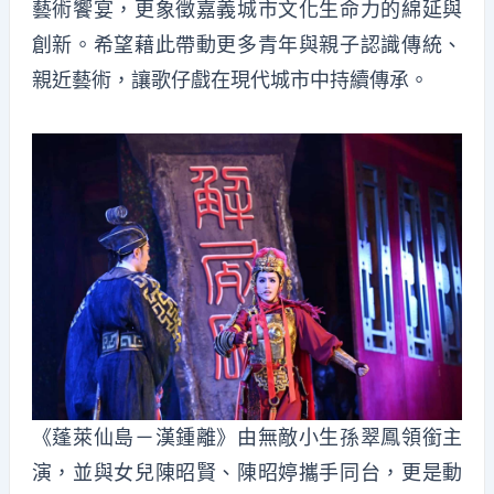
藝術饗宴，更象徵嘉義城市文化生命力的綿延與
創新。希望藉此帶動更多青年與親子認識傳統、
親近藝術，讓歌仔戲在現代城市中持續傳承。
《蓬萊仙島－漢鍾離》由無敵小生孫翠鳳領銜主
演，並與女兒陳昭賢、陳昭婷攜手同台，更是動