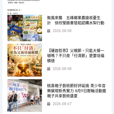
颱風來襲 五峰鄉果農搶收憂生
計 徐欣瑩臉書發起認購水梨行動
2026-08-08
【薩迦哲思】父親節，只能大餐一
頓嗎？不只是「付清節」更要培福
積德
2026-08-08
桃喜親子藝術節好評延燒 青少年音
樂展現新秀實力 8月9日壓軸活動邀
親子共享藝術盛夏
2026-08-07