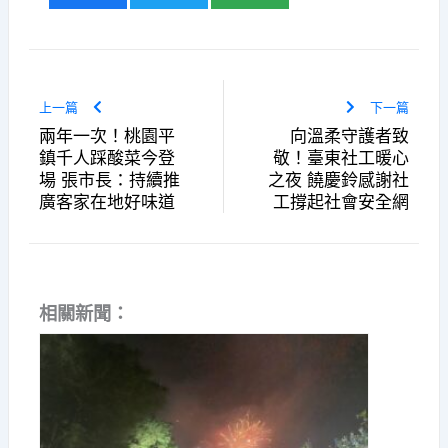
上一篇
下一篇
兩年一次！桃園平
向溫柔守護者致
鎮千人踩酸菜今登
敬！臺東社工暖心
場 張市長：持續推
之夜 饒慶鈴感謝社
廣客家在地好味道
工撐起社會安全網
相關新聞：