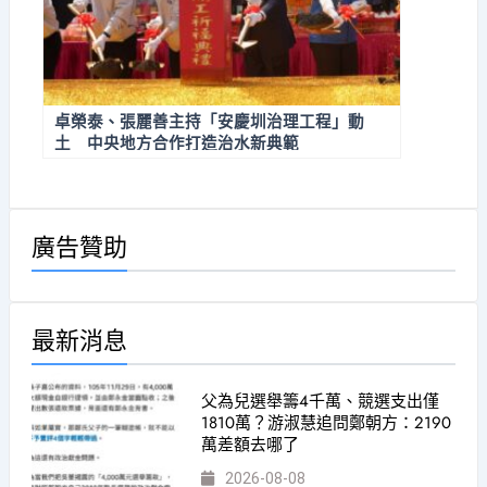
卓榮泰、張麗善主持「安慶圳治理工程」動
土 中央地方合作打造治水新典範
廣告贊助
最新消息
父為兒選舉籌4千萬、競選支出僅
1810萬？游淑慧追問鄭朝方：2190
萬差額去哪了
2026-08-08