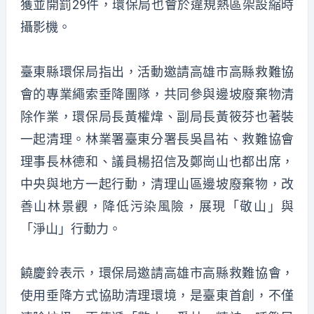
獲並開罰29件，環保局也會於違規熱區架設縮時
攝影機。
臺東縣環保局指出，活動邀請高雄市高縣救難協
會的專業繩索垂降團隊，共同參與邊坡廢棄物清
除作業，環保局長黃權煒、副局長黃筱芬也著裝
一起清理。林業署臺東分署長吳昌祐、救難協會
理事長林德和、議員楊招信及鄭崗山也都出席，
中央與地方一起行動，清理山區邊坡廢棄物，改
善山林景觀，降低污染風險，展現「敬山」與
「淨山」行動力。
饒慶鈴表示，環保局邀請高雄市高縣救難協會，
使用垂降方式協助清理環境，是臺東首創，不僅