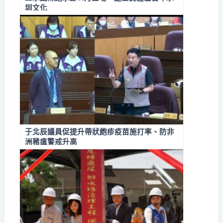
圳文化
于北辰議員促提升帶狀皰疹疫苗施打率、防非
洲豬瘟警戒升高