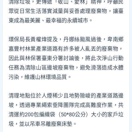
清除垃圾，更傳遞「敬山、愛林」精神，呼籲民
眾從日常生活落實減量與妥善處理廢棄物，讓臺
東成為最美麗、最幸福的永續城市。
環保局長黃權煒提及，丹娜絲颱風過後，卑南鄉
嘉豐村林業產業道路有許多被人亂丟的廢棄物，
因此與林保署臺東分署討論後，將此次淨山行動
任務為清除山區邊坡廢棄物，避免滑落造成水體
污染，維護山林環境品質。
清理地點位於人煙稀少且地勢險峻的產業道路邊
坡，透過專業繩索垂降團隊完成高難度作業，共
清運約200包編織袋（50*80公分）大小的家戶垃
圾，並以吊車吊離廢棄床墊。