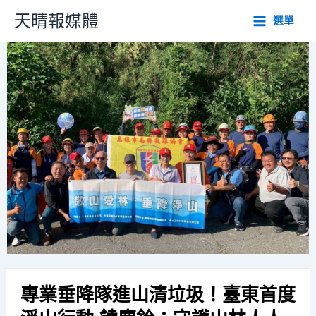
跳
天晴報媒體
選單
至
主
要
內
容
專業垂降隊進山清垃圾！臺東首度