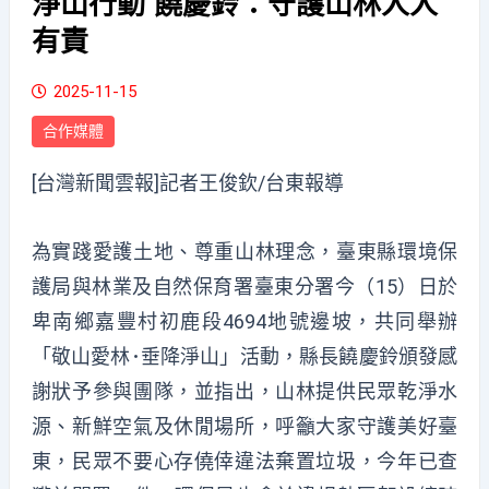
淨山行動 饒慶鈴：守護山林人人
有責
2025-11-15
合作媒體
[台灣新聞雲報]記者王俊欽/台東報導
為實踐愛護土地、尊重山林理念，臺東縣環境保
護局與林業及自然保育署臺東分署今（15）日於
卑南鄉嘉豐村初鹿段4694地號邊坡，共同舉辦
「敬山愛林･垂降淨山」活動，縣長饒慶鈴頒發感
謝狀予參與團隊，並指出，山林提供民眾乾淨水
源、新鮮空氣及休閒場所，呼籲大家守護美好臺
東，民眾不要心存僥倖違法棄置垃圾，今年已查