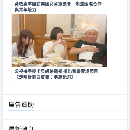
黃敏惠率團訪美國女童軍總會 聚焦國際合作
與青年培力
公視攜手麥卡貝網路電視 推出音樂實境節目
《走唱計劃白皮書：夢想起飛》
廣告贊助
最新消息