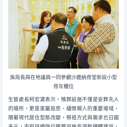
吳局長與在地議員一同參觀沙鹿納骨堂新設小型
骨灰櫃位
生管處長柯宏黛表示，殯葬設施不僅是安葬先人
的場所，更是家屬追思、緬懷親人的重要場域，
隨著現代居住型態改變，祭祖方式與需求也日趨
多元，市府持續強位殯葬設施各項軟硬體建設，