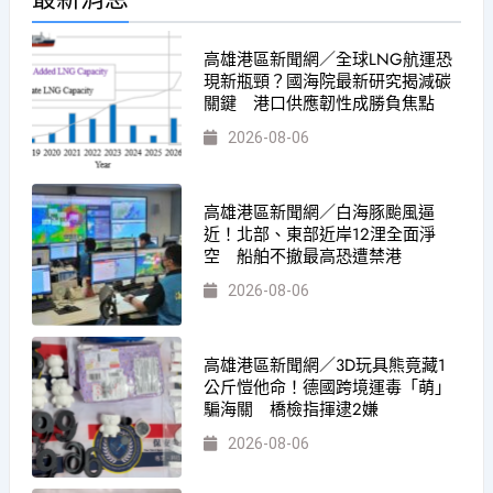
高雄港區新聞網／全球LNG航運恐
現新瓶頸？國海院最新研究揭減碳
關鍵 港口供應韌性成勝負焦點
2026-08-06
高雄港區新聞網／白海豚颱風逼
近！北部、東部近岸12浬全面淨
空 船舶不撤最高恐遭禁港
2026-08-06
高雄港區新聞網／3D玩具熊竟藏1
公斤愷他命！德國跨境運毒「萌」
騙海關 橋檢指揮逮2嫌
2026-08-06