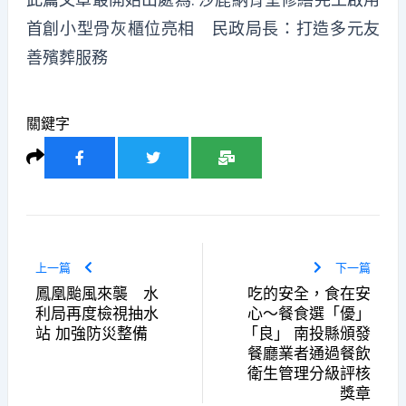
首創小型骨灰櫃位亮相 民政局長：打造多元友
善殯葬服務
關鍵字
上一篇
下一篇
鳳凰颱風來襲 水
吃的安全，食在安
利局再度檢視抽水
心～餐食選「優」
站 加強防災整備
「良」 南投縣頒發
餐廳業者通過餐飲
衛生管理分級評核
獎章