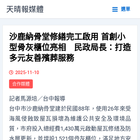
跳
天晴報媒體
選單
至
主
要
內
沙鹿納骨堂修繕完工啟用 首創小
容
型骨灰櫃位亮相 民政局長：打造
多元友善殯葬服務
2025-11-10
合作媒體
記者馬源培／台中報導
台中市沙鹿納骨堂建於民國88年，使用26年來受
海風侵蝕致屋瓦損壞為維護公共安全及環境品
質，市府投入總經費1,430萬元啟動屋瓦修繕及防
水層更新，並增設1,521個骨灰櫃位，滿足地方安