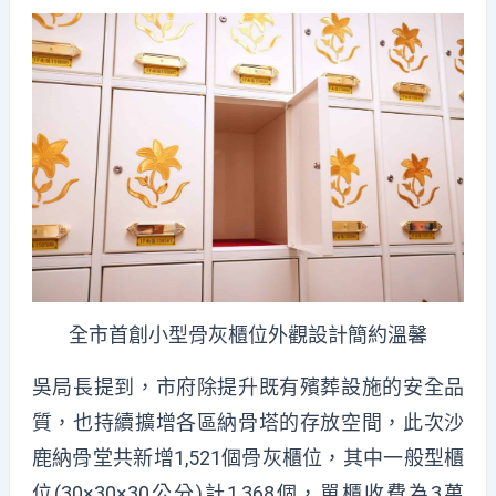
全市首創小型骨灰櫃位外觀設計簡約溫馨
吳局長提到，市府除提升既有殯葬設施的安全品
質，也持續擴增各區納骨塔的存放空間，此次沙
鹿納骨堂共新增1,521個骨灰櫃位，其中一般型櫃
位(30×30×30公分)計1,368個，單櫃收費為3萬