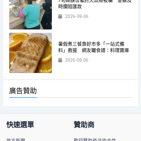
7旬婦誤信催討欠款險被騙 警銀及
時攔阻匯款
2026-08-06
暑假煮三餐靠好市多「一站式備
料」救援 網友曬食譜：料理寶庫
2026-08-06
廣告贊助
快速選單
贊助商
地方新聞
歡迎贊助商洽談合作