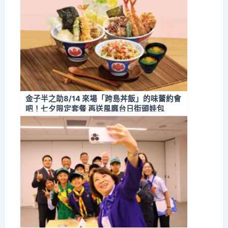
金子半之助8/14 來場「跨島丼飯」的味蕾約會
吧！七夕限定套餐 再送風靡台日街頭娃包