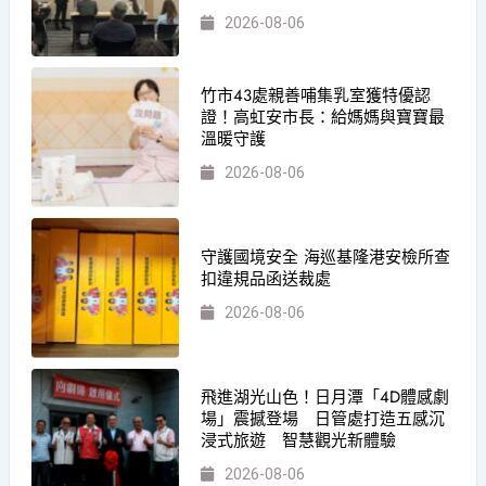
2026-08-06
竹市43處親善哺集乳室獲特優認
證！高虹安市長：給媽媽與寶寶最
溫暖守護
2026-08-06
守護國境安全 海巡基隆港安檢所查
扣違規品函送裁處
2026-08-06
飛進湖光山色！日月潭「4D體感劇
場」震撼登場 日管處打造五感沉
浸式旅遊 智慧觀光新體驗
2026-08-06