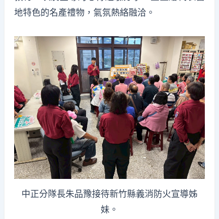
地特色的名產禮物，氣氛熱絡融洽。
中正分隊長朱品豫接待新竹縣義消防火宣導姊
妹。