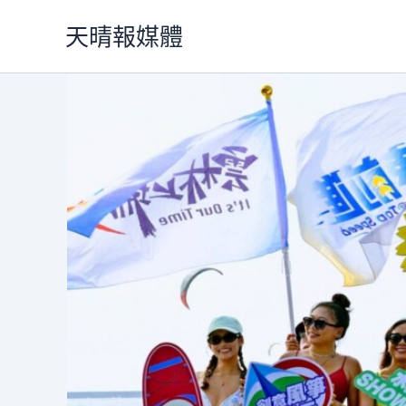
跳
天晴報媒體
至
主
要
內
容