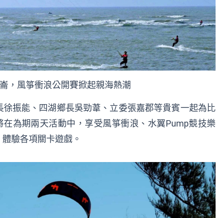
崙，風箏衝浪公開賽掀起親海熱潮
長徐振能、四湖鄉長吳勁葦、立委張嘉郡等貴賓一起為比
將在為期兩天活動中，享受風箏衝浪、水翼Pump競技樂
，體驗各項關卡遊戲。