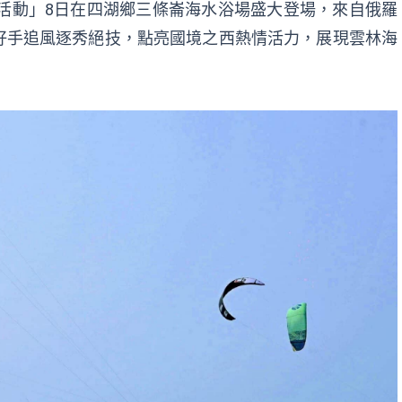
驗活動」8日在四湖鄉三條崙海水浴場盛大登場，來自俄羅
好手追風逐秀絕技，點亮國境之西熱情活力，展現雲林海