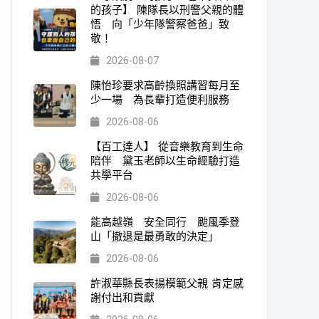
的孩子】 陳隊長以刑警父親的體
悟 向「少年隊警察爸爸」致
敬！
2026-08-07
陳怡珍要求高齡換照講習每月至
少一場 為長輩打造便利服務
2026-08-06
【百工達人】 從音樂教育到生命
陪伴 黛玉老師以生命經驗打造
共學平台
2026-08-06
能高越嶺 安全同行 颱風季登
山「撤退是最勇敢的決定」
2026-08-06
許淑華縣長表揚模範父親 肯定感
謝付出和貢獻