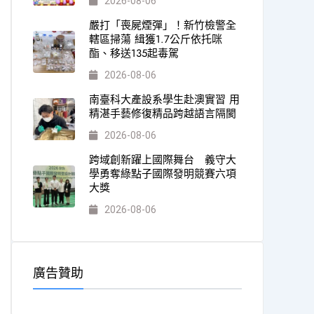
2026-08-06
嚴打「喪屍煙彈」！新竹檢警全
轄區掃蕩 緝獲1.7公斤依托咪
酯、移送135起毒駕
2026-08-06
南臺科大產設系學生赴澳實習 用
精湛手藝修復精品跨越語言隔閡
2026-08-06
跨域創新躍上國際舞台 義守大
學勇奪綠點子國際發明競賽六項
大獎
2026-08-06
廣告贊助