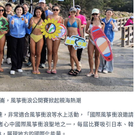
崙，風箏衝浪公開賽掀起親海熱潮
速，非常適合風箏衝浪等水上活動，「國際風箏衝浪邀請
者心中國際風箏衝浪聖地之一，每屆比賽吸引日本、韓
林，展現地方的國際化能量。