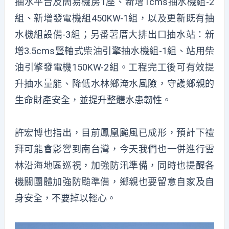
抽水平台及簡易機房1座、新增1cms抽水機組-2
組、新增發電機組450KW-1組，以及更新既有抽
水機組設備-3組；另番薯厝大排出口抽水站：新
增3.5cms豎軸式柴油引擎抽水機組-1組、站用柴
油引擎發電機150KW-2組。工程完工後可有效提
升抽水量能、降低水林鄉淹水風險，守護鄉親的
生命財產安全，並提升整體水患韌性。
許宏博也指出，目前鳳凰颱風已成形，預計下禮
拜可能會影響到南台灣，今天我們也一併進行雲
林沿海地區巡視，加強防汛準備，同時也提醒各
機關團體加強防颱準備，鄉親也要留意自家及自
身安全，不要掉以輕心。