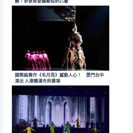
體，更是那緊繃壓抑的心靈
國際級舞作《毛月亮》撼動人心！ 雲門台中
演出 人潮爆滿市府廣場