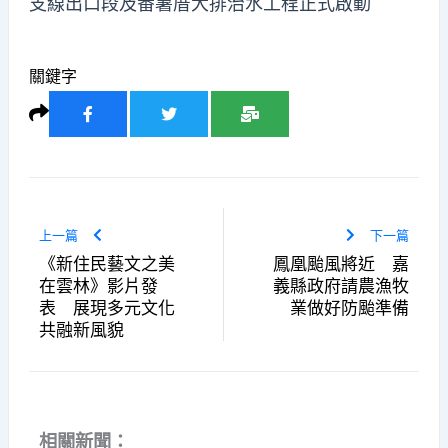
支線出口段及番薯厝大排治水工程正式啟動
關鍵字
上一篇
下一篇
《新住民藝文之美
鳳凰颱風將近 嘉
在雲林》影片發
義縣政府請農漁牧
表 展現多元文化
業做好防颱準備
共融新風貌
相關新聞：