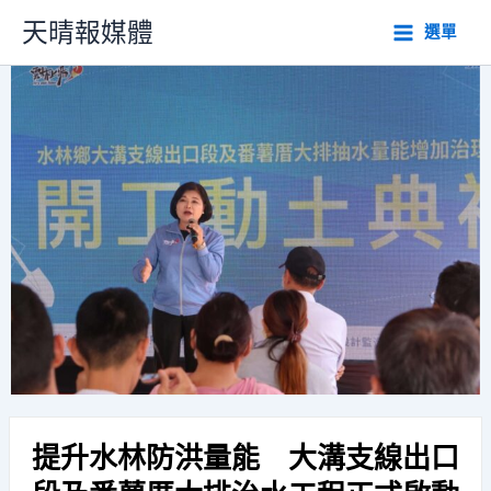
跳
天晴報媒體
選單
至
主
要
內
容
提升水林防洪量能 大溝支線出口