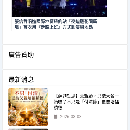
張信哲唱進國際地標紐約站「麥迪遜花園廣
場」首次用『走路上班』方式到演唱地點
廣告贊助
最新消息
【薩迦哲思】父親節，只能大餐一
頓嗎？不只是「付清節」更要培福
積德
2026-08-08