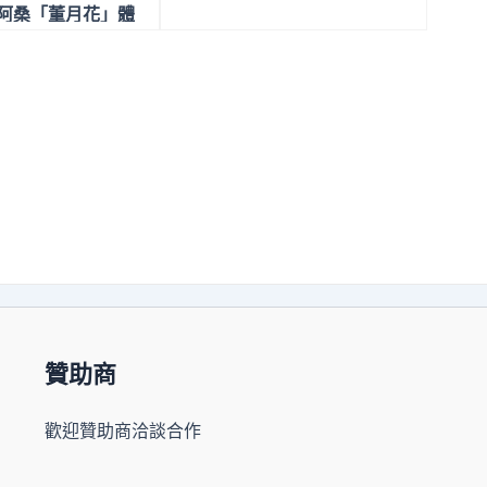
雞阿桑「董月花」體
阿罵
贊助商
歡迎贊助商洽談合作