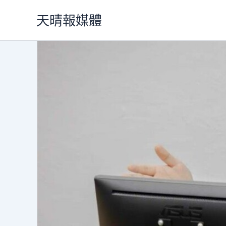
跳
天晴報媒體
至
主
要
內
容