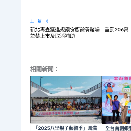
上一篇
新北再查獲違規餵食廚餘養豬場 重罰206萬
並禁上市及取消補助
相關新聞：
「2025八里親子藝術季」圓滿
全台首創銀