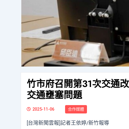
竹市府召開第31次交通
交通壅塞問題
2025-11-06
合作媒體
[台灣新聞雲報]記者王依婷/新竹報導