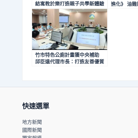
結寓教於樂打造親子共學新體驗
進化》 油
力尬輸樂齡
竹市特色公廁計畫獲中央補助
邱臣遠代理市長：打造友善優質
如廁環境
快速選單
地方新聞
國際新聞