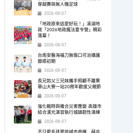
穿越賽與無人機足球
2026-08-07
「地政原來這麼好玩！」溪湖地
政「2026地政魔法夏令營」精彩
落幕！
2026-08-07
台南安醫海福刀無傷口可治攝護
腺癌初期
2026-08-07
長兄如父三兄妹攜手照顧不離棄
華山大寮一站20周年歡度父親節
2026-08-07
強化戰時與複合災害應變 高雄市
結合漢光演習執行城鎮韌性演練
2026-08-07
不只愛毛孩更拚城市商機 薛兆