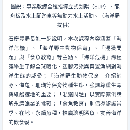
圖説：專業教練全程指導立式划槳（SUP）、龍
舟板及水上腳踏車等無動力水上活動。（海洋局
提供）
石慶豐局長進一步說明，本次課程內容涵蓋「海
洋危機」、「海洋
野
生
動
物保育」、「混獲問
題」與「食魚教育」等主題。「海洋危機」課程
讓學生了解全球暖化、塑膠污染與棄置漁網對海
洋生態的威脅；「
海洋野生動物保育
」介紹鯨
豚、海龜、珊瑚等保育物種生態，強調尊重生命
與維護棲地的重要；「混獲問題」以實際案例講
解永續漁業的挑戰；「食魚教育」則倡導認識當
季、在地、永續魚種，推廣聰明選魚、友善海洋
的飲食觀。