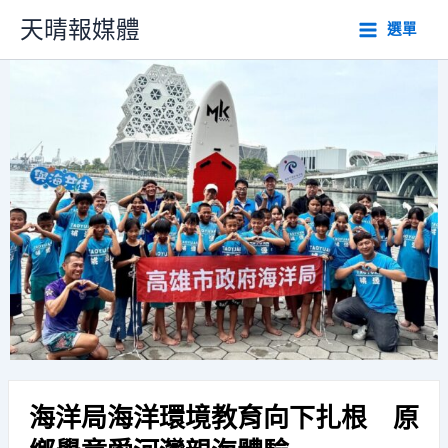
跳
天晴報媒體
選單
至
主
要
內
容
海洋局海洋環境教育向下扎根 原