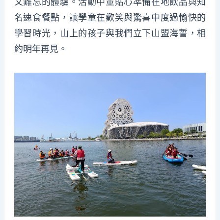
又難忘的體驗。活動中並貼心準備在地飲品與知
名速食餐點，讓學童在歡笑與驚喜中
度過愉快的
學習時光，
山上的
孩子
與我
們
立下山盟海誓，相
約明年再見
。