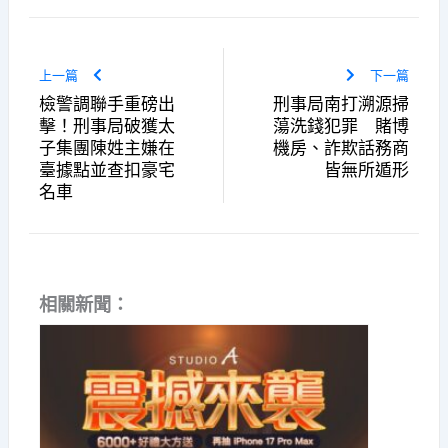
上一篇
下一篇
檢警調聯手重磅出
刑事局南打溯源掃
擊！刑事局破獲太
蕩洗錢犯罪 賭博
子集團陳姓主嫌在
機房、詐欺話務商
臺據點並查扣豪宅
皆無所遁形
名車
相關新聞：