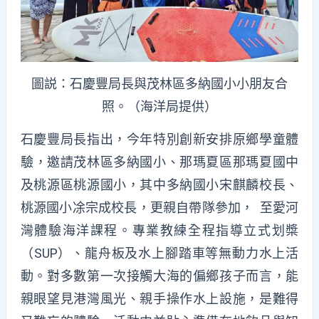
圖説：石慶豐局長與茂林區多納國小小朋友合
照。（海洋局提供）
石慶豐局長指出，今年特別創新安排
原鄉學童體
驗
，邀請茂林區多納國小、那瑪夏區那瑪夏國中
及桃源區桃源國小
，其中多納國小
宋麒麟
校長、
桃源國小
凃宗
成
校長
，更親自帶隊參加，
至愛河
灣體驗海洋課程。專業教練全程指導立式划槳
（SUP）、龍舟板及水上腳踏車等無動力水上活
動。對多數第一次接觸大海的偏鄉孩子而言，能
親眼望見港灣風光、親手操作水上設施，是難得