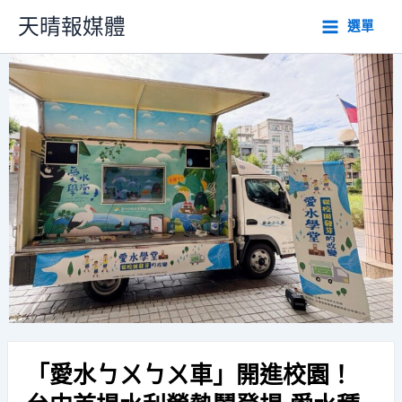
跳
天晴報媒體
選單
至
主
要
內
容
「愛水ㄅㄨㄅㄨ車」開進校園！