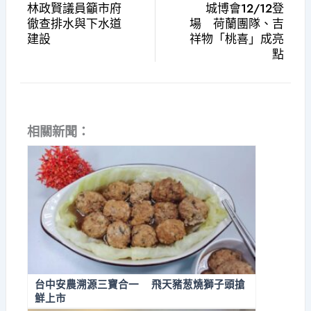
林政賢議員籲市府
城博會12/12登
徹查排水與下水道
場 荷蘭團隊、吉
建設
祥物「桃喜」成亮
點
相關新聞：
台中安農溯源​三寶合一 飛天豬葱燒獅子頭搶
鮮上市