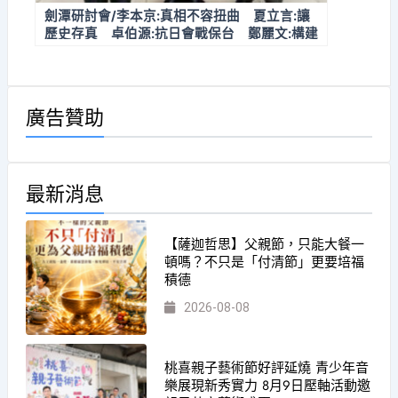
劍潭研討會/李本京:真相不容扭曲 夏立言:讓
歷史存真 卓伯源:抗日會戰保台 鄭麗文:構建
兩岸和平基業 張亞中揭三大任務 徐炳強:振
興民族氣節
廣告贊助
最新消息
【薩迦哲思】父親節，只能大餐一
頓嗎？不只是「付清節」更要培福
積德
2026-08-08
桃喜親子藝術節好評延燒 青少年音
樂展現新秀實力 8月9日壓軸活動邀