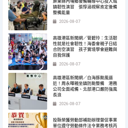
屏東縣內埔鄉後備輔導中心投入城
鎮韌性演習 張惇涵視察肯定後備
整備能量
2026-08-07
高雄港區新聞網／管碧玲：生活韌
性就是社會韌性！海委會親子日結
合防空演習 孩子實境學會避難與
自我保護
2026-08-07
高雄港區新聞網／白海豚颱風逼
近！周永暉親坐鎮防颱整備 港務
公司全面戒備、北部港口嚴防強風
長浪
2026-08-07
投縣榮獲勞動部補助辦理督促事業
單位遵守勞動條件法令業務考核丙