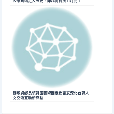
公館圓環走入歷史！即起開拆拚11月完工
游淑貞鄉長領韓國藝術團走進吉安深化台韓人
文交流互動新亮點