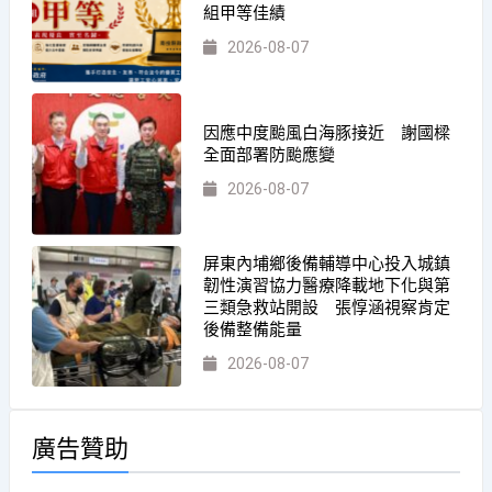
組甲等佳績
2026-08-07
因應中度颱風白海豚接近 謝國樑
全面部署防颱應變
2026-08-07
屏東內埔鄉後備輔導中心投入城鎮
韌性演習協力醫療降載地下化與第
三類急救站開設 張惇涵視察肯定
後備整備能量
2026-08-07
廣告贊助