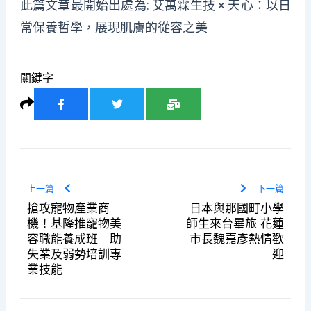
此篇文章最開始出處為:
艾萬霖生技 × 天心：以日
常保養哲學，展現肌膚的從容之美
關鍵字
上一篇
下一篇
搶攻寵物產業商
日本與那國町小學
機！基隆推寵物美
師生來台畢旅 花蓮
容職能養成班 助
市長魏嘉彥熱情歡
失業及弱勢培訓專
迎
業技能