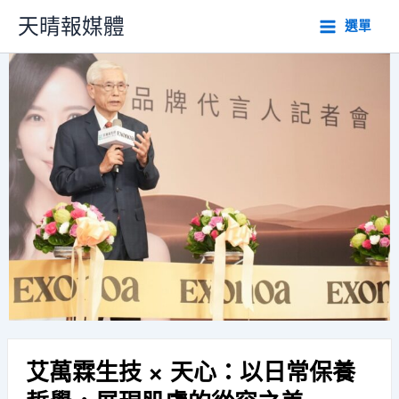
跳
天晴報媒體
選單
至
主
要
內
容
艾萬霖生技 × 天心：以日常保養