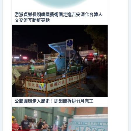
游淑貞鄉長領韓國藝術團走進吉安深化台韓人
文交流互動新亮點
公館圓環走入歷史！即起開拆拚11月完工