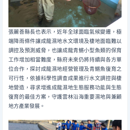
張麗善縣長也表示，近年全球面臨氣候變遷，極
端降雨條件讓成龍濕地水文環境及棲地面臨難以
調控及預測威脅，也讓成龍青鱂小型魚類的保育
工作增加相當難度，縣府未來仍將持續與各方單
位合作，探討成龍濕地經營管理及青鱂魚復育之
可行性，依據科學性調查成果進行水文調控與棲
地營造，尋求增進成龍濕地生態服務功能與生態
復育的最佳方案，守護雲林沿海重要濕地與兼顧
地方產業發展。