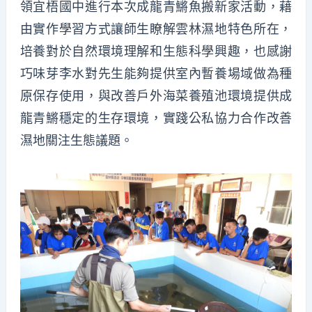
領宜梧國中進行本次成龍青鱂魚搬新家活動，藉
由實作學習方式讓師生瞭解雲林濕地特色所在，
培養對於自然環境理解和生態科學興趣，也感謝
巧味芽李水對先生能夠提供室內暫養場域做為種
原保存使用，與改善戶外海菜養殖池環境提供成
龍青鱂穩定的生存環境，實踐公私協力合作改善
濕地關注生態議題。