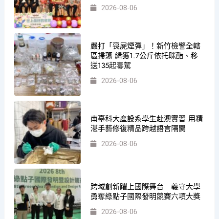
2026-08-06
嚴打「喪屍煙彈」！新竹檢警全轄
區掃蕩 緝獲1.7公斤依托咪酯、移
送135起毒駕
2026-08-06
南臺科大產設系學生赴澳實習 用精
湛手藝修復精品跨越語言隔閡
2026-08-06
跨域創新躍上國際舞台 義守大學
勇奪綠點子國際發明競賽六項大獎
2026-08-06