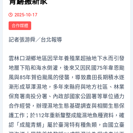
青鱂搬新家
2025-10-17
合作媒體
記者張游舜／台北報導
雲林口湖鄉地區因早年養殖業超抽地下水而引發
地層下陷和海水倒灌，後來又因民國75年韋恩颱
風與85年賀伯颱風的侵襲，導致農田長期積水逐
漸形成草澤濕地，多年來縣府與地方社區、林業
保育署南投分署、內政部國家公園署等單位通力
合作經營，辦理濕地生態基礎調查與相關生態保
護工作；於112年重新釐整成龍濕地魚種資料，確
認「成龍青鱂」屬於臺灣特有種魚類，由國立臺