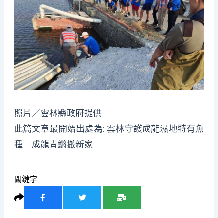
照片／雲林縣政府提供
此篇文章最開始出處為:
雲林守護成龍濕地特有魚
種 成龍青鱂搬新家
關鍵字