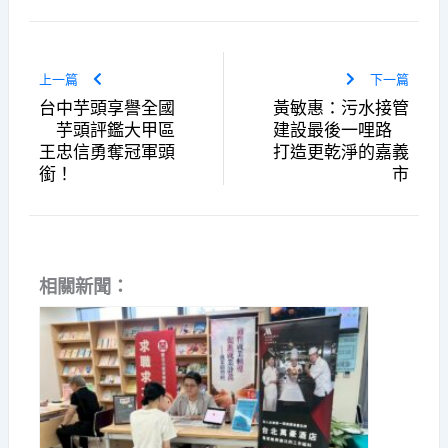
上一篇
下一篇
台中芋頭享譽全國
黃敏惠：污水接管
芋頭評鑑大甲區
建設最後一哩路
王忠信勇奪冠軍頭
打造更乾淨的嘉義
銜！
市
相關新聞：