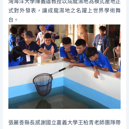
灣海洋大學陳義雄教授以成龍濕地為模式產地正
式對外發表，讓成龍濕地之名躍上世界學術舞
台。
張麗善縣長感謝國立嘉義大學王柏青老師團隊帶