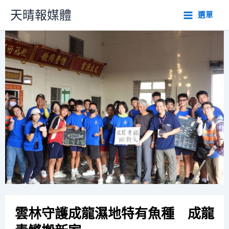
跳
天晴報媒體
選單
至
主
要
內
容
雲林守護成龍濕地特有魚種 成龍