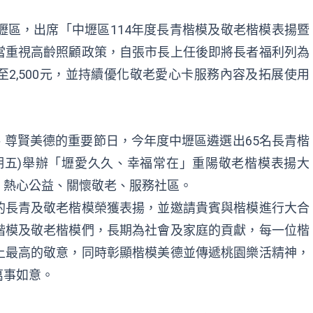
壢區，出席「中壢區114年度長青楷模及敬老楷模表揚暨
當重視高齡照顧政策，自張市長上任後即將長者福利列為
2,500元，並持續優化敬老愛心卡服務內容及拓展使用
。
尊賢美德的重要節日，今年度中壢區遴選出65名長青楷
(星期五)舉辦「壢愛久久、幸福常在」重陽敬老楷模表揚大
，熱心公益、關懷敬老、服務社區。
的長青及敬老楷模榮獲表揚，並邀請貴賓與楷模進行大合
楷模及敬老楷模們，長期為社會及家庭的貢獻，每一位楷
上最高的敬意，同時彰顯楷模美德並傳遞桃園樂活精神，
萬事如意。