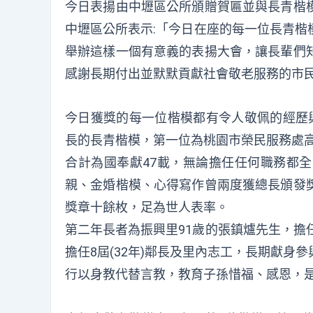
今日表揚由中壢區公所頒贈賀匾並與長青楷
中壢區公所表示:「今日在座的每一位長青楷
舉辦這樣一個有意義的表揚大會，讓長輩們
感謝長期付出並默默貢獻社會敬老服務的市
今日獲獎的每一位楷模都有令人敬佩的經歷
長的長青楷模，第一位為桃園市榮民服務處高
合計為國奉獻47載，無論擔任任何職務都
親、金婚楷模、心得寫作曾兩度獲總長頒發
獎章十餘枚，足為世人表率。
第二年長者為振興里91歲的張鎮爐先生，擔
擔任8屆(32年)鄰長及里內志工，長期獻
行以身教代替言教，教育子孫惜福、感恩，