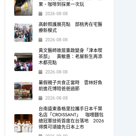
果、咖啡到採果一次玩
2026-08-08
高齡照護展亮點 部桃秀在宅醫
療新模式
2026-08-08
黃文醫師故居重啟變身「津本喫
茶部」 黃敏惠：老屋新生再添
木都亮點
2026-08-08
暑假親子共食正當時 雲林好魚
前進花博陪爸爸過節
2026-08-08
台南遠東香格里拉攜手日本千葉
名店「CROISSANT」 咖哩麵包
總冠軍技術首度在台落地 2026
得獎可頌搶先日本上市