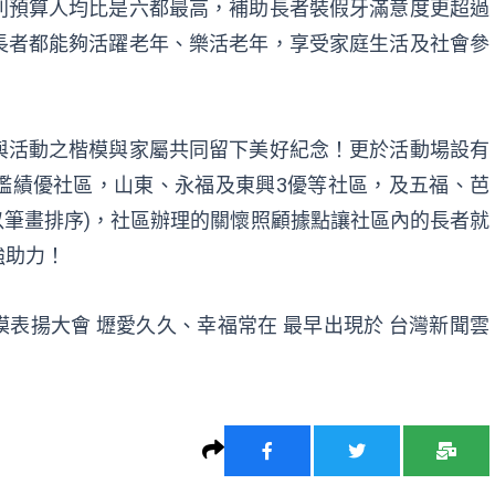
利預算人均比是六都最高，補助長者裝假牙滿意度更超過
長者都能夠活躍老年、樂活老年，享受家庭生活及社會參
。
與活動之楷模與家屬共同留下美好紀念！更於活動場設有
鑑績優社區，山東、永福及東興3優等社區，及五福、芭
以筆畫排序)，社區辦理的關懷照顧據點讓社區內的長者就
強助力！
模表揚大會 壢愛久久、幸福常在
最早出現於
台灣新聞雲