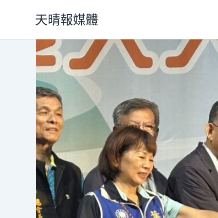
跳
天晴報媒體
至
主
要
內
容