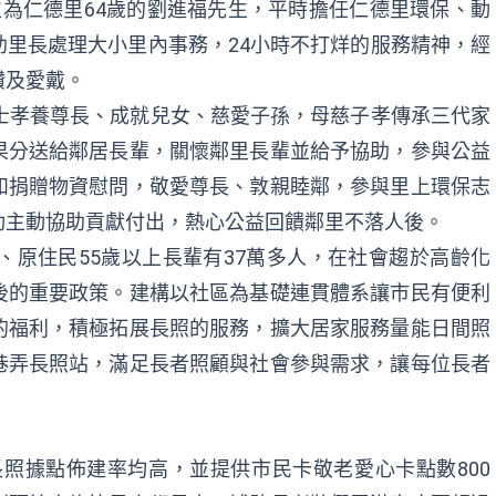
為仁德里64歲的劉進福先生，平時擔任仁德里環保、動
里長處理大小里內事務，24小時不打烊的服務精神，經
讚及愛戴。
士孝養尊長、成就兒女、慈愛子孫，母慈子孝傳承三代家
果分送給鄰居長輩，關懷鄰里長輩並給予協助，參與公益
和捐贈物資慰問，敬愛尊長、敦親睦鄰，參與里上環保志
動主動協助貢獻付出，熱心公益回饋鄰里不落人後。
、原住民55歲以上長輩有37萬多人，在社會趨於高齡化
後的重要政策。建構以社區為基礎連貫體系讓市民有便利
的福利，積極拓展長照的服務，擴大居家服務量能日間照
巷弄長照站，滿足長者照顧與社會參與需求，讓每位長者
級長照據點佈建率均高，並提供市民卡敬老愛心卡點數800