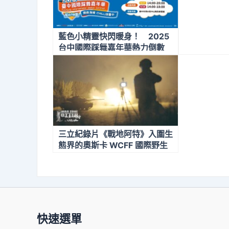
護師生通行
藍色小精靈快閃暖身！ 2025
台中國際踩舞嘉年華熱力倒數
三立紀錄片《戰地阿特》入圍生
態界的奧斯卡 WCFF 國際野生
動物保育影展
快速選單