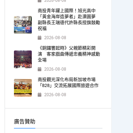
2026-08-08
南投青年躍上國際！旭光高中
「黃金海岸造夢者」赴澳圓夢
副縣長王瑞德代許縣長授旗鼓勵
祝福
2026-08-08
《銅鑼響起時》父親節精彩開
演 客家戲曲傳遞忠義精神感動
全場
2026-08-08
南投觀光深化布局新加坡市場
「B2B」交流拓展國際旅遊合作
2026-08-08
廣告贊助