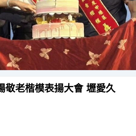
陽敬老楷模表揚大會 壢愛久