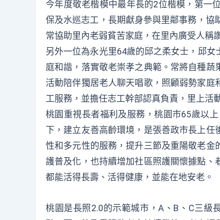
今年度敬老楷模中最年長的2位楷模，第一位
保及水巡志工，長期獻身參與里鄰事務，協助
常協助里內老弱貧苦家庭，在里內廣受人稱
另外一位為永光里64歲的邱之柔女士，邱女
庭和諧，落實敬老崇孝之典範。常將自種蔬
活動陪伴獨居老人聊天唱歌，照顧弱勢家庭
工服務，並擔任志工幹部認真負責，里上活
桃園重視長者福利及服務，桃園市65歲以上
下，建立友善高齡環境，是張善政市長上任
性和多元性的服務，提升三節及重陽敬老金
護普及化，也持續增加社區照護關懷據點、
都能活得長壽、活得健康，並能在地安老。
桃園是長照2.0的示範城市，A、B、C三