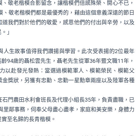
模、敬老楷模合影留念，讓楷模們倍感殊榮、開心不已，
模、敬老楷模們都是最優秀的，藉由這個意義深遠的節日
知道我們對於他們的敬愛，感恩他們的付出與辛勞，以及
民。」
與人生故事值得我們讚揚與學習。此次受表揚的2位最年
齡94歲的聶松雲先生，聶老先生從軍36年暨文職11年，
全力以赴發光發熱：當選過模範軍人、模範榮民、模範父
獎金獎狀，另獲有忠勤、忠勤一星勳章兩座以及陸軍各種
任石門農田水利會班長及代理小組長35年，負責盡職，已
身參與里鄰事務，伺奉父母盡心盡孝，家庭和美安樂，身體力
是實至名歸的長青楷模。