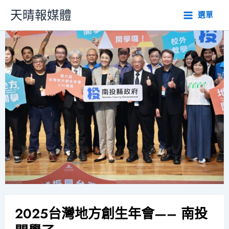
跳
天晴報媒體
選單
至
主
要
內
容
2025台灣地方創生年會—– 南投