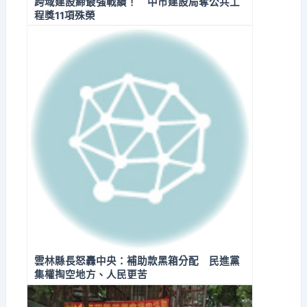
跨域建設締最強戰績！ 中市建設局奪公共工
程獎11項殊榮
雲林縣長怒轟中央：補助款黑箱分配 民進黨
集權掏空地方、人民更苦