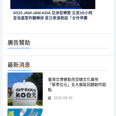
2025 JAM JAM ASIA 亞洲音樂節 北流36小時
音浪盛宴炸翻樂迷 首日表演掀起「女伶爭霸
戰」
廣告贊助
最新消息
臺灣文博會點亮空總文化基地
「第零位元」五大展區回歸創作起
點
2026-08-06