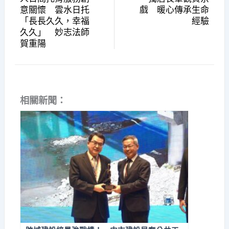
意關懷 雲水日托
戲 暖心傳承生命
「長長久久，幸福
經驗
久久」 妙志法師
賀重陽
相關新聞：