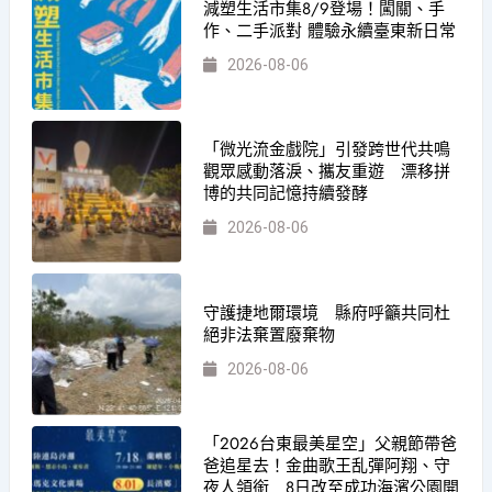
減塑生活市集8/9登場！闖關、手
作、二手派對 體驗永續臺東新日常
2026-08-06
「微光流金戲院」引發跨世代共鳴
觀眾感動落淚、攜友重遊 漂移拼
博的共同記憶持續發酵
2026-08-06
守護捷地爾環境 縣府呼籲共同杜
絕非法棄置廢棄物
2026-08-06
「2026台東最美星空」父親節帶爸
爸追星去！金曲歌王乱彈阿翔、守
夜人領銜 8日改至成功海濱公園開