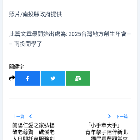
照片/南投縣政府提供
此篇文章最開始出處為:
2025台灣地方創生年會—
– 南投開學了
關鍵字
上一篇
下一篇
蘭陽仁愛之家弘揚
「小手牽大手」
敬老尊賢 礁溪老
青年學子陪伴新北
人日間托育服務創
獨居長輩觀賞京