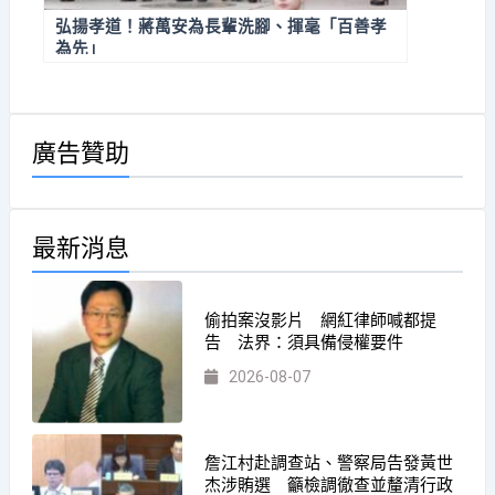
弘揚孝道！蔣萬安為長輩洗腳、揮毫「百善孝
為先」
廣告贊助
最新消息
偷拍案沒影片 網紅律師喊都提
告 法界：須具備侵權要件
2026-08-07
詹江村赴調查站、警察局告發黃世
杰涉賄選 籲檢調徹查並釐清行政