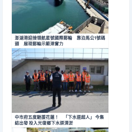
澎湖港迎接領航星號國際郵輪 靠泊馬公1號碼
頭 展現郵輪示範港實力
中市府五度馳援花蓮！ 「下水道超人」 今集
結出發 投入光復鄉下水道清淤