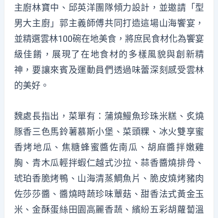
主廚林寶中、邱英洋團隊傾力設計，並邀請「型
男大主廚」郭主義師傅共同打造這場山海饗宴，
並精選雲林100碗在地美食，將庶民食材化為饗宴
級佳餚，展現了在地食材的多樣風貌與創新精
神，要讓來賓及運動員們透過味蕾深刻感受雲林
的美好。
魏處長指出，菜單有：蒲燒鰻魚珍珠米糕、炙燒
豚香三色馬鈴薯慕斯小堡、菜頭粿、冰火雙享蜜
香烤地瓜、焦糖蜂蜜醬佐南瓜、胡麻醬拌嫩雞
胸、青木瓜輕拌蝦仁越式沙拉、蒜香醬燒排骨、
琥珀香脆烤鴨、山海清蒸鯛魚片、脆皮燒烤豬肉
佐莎莎醬、醬燒時蔬珍味蕈菇、甜香法式黃金玉
米、金酥蛋絲田園高麗香蔬、繽紛五彩胡蘿蔔溫