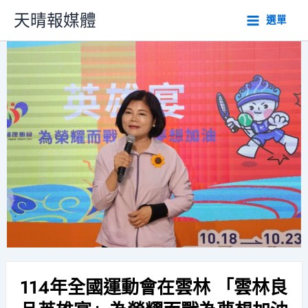
跳
天晴報媒體
選單
至
主
要
內
容
114年全國運動會在雲林 「雲林良