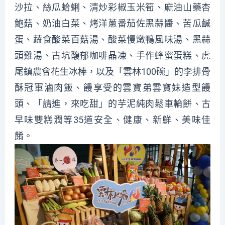
沙拉、絲瓜蛤蜊、清炒彩椒玉米筍、麻油山藥杏
鮑菇、奶油白菜、烤洋蔥番茄佐黑蒜醬、苦瓜鹹
蛋、蔬食酸菜百菇湯、酸菜慢燉鴨風味湯、黑蒜
頭雞湯、古坑馥郁咖啡晶凍、手作蜂蜜蛋糕、虎
尾鎮農會花生冰棒，以及「雲林100碗」的李排骨
酥冠軍滷肉飯、饅享受的雲寶弟雲寶妹造型饅
頭、「請進，來吃甜」的芋泥純肉鬆車輪餅、古
早味雙糕潤等35道安全、健康、新鮮、美味佳
餚。