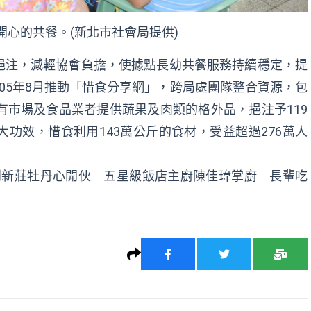
開心的共餐。(新北市社會局提供)
挹注，減輕協會負擔，使據點長幼共餐服務持續穩定，提
05年8月推動「惜食分享網」，跨局處團隊整合資源，包
有市場及食品業者提供蔬果及肉類的格外品，挹注予119
功效，惜食利用143萬公斤的食材，受益超過276萬人
到新莊牡丹心開伙 五星級飯店主廚陳佳瑋掌廚 長輩吃