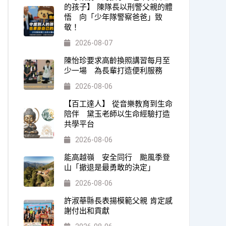
的孩子】 陳隊長以刑警父親的體
悟 向「少年隊警察爸爸」致
敬！
2026-08-07
陳怡珍要求高齡換照講習每月至
少一場 為長輩打造便利服務
2026-08-06
【百工達人】 從音樂教育到生命
陪伴 黛玉老師以生命經驗打造
共學平台
2026-08-06
能高越嶺 安全同行 颱風季登
山「撤退是最勇敢的決定」
2026-08-06
許淑華縣長表揚模範父親 肯定感
謝付出和貢獻