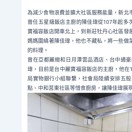
為減少食物浪費並擴大社區服務能量，新北
曾任五星級飯店主廚的陳佳瑋從107年起多
寶福容飯店開車北上，到新莊牡丹心社區發
媽媽圍繞著陳佳瑋，他也不藏私，將一些做
的料理。
曾在亞都麗緻和日月潭雲品酒店、台中通豪
瑋，目前是台中麗寶福容飯店的主廚，他在1
局實物銀行小組聯繫，社會局陸續安排五股
點、中和莒東社區等惜食廚房，讓陳佳瑋展