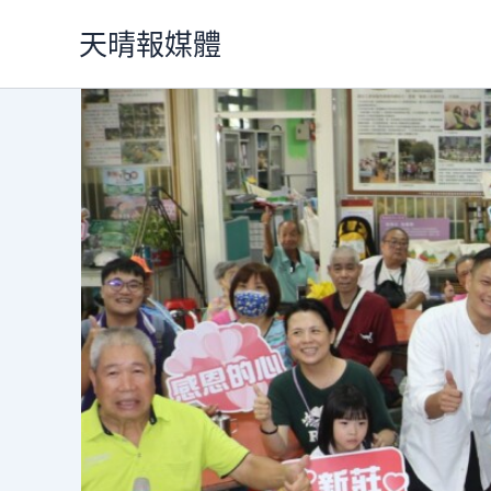
跳
天晴報媒體
至
主
要
內
容