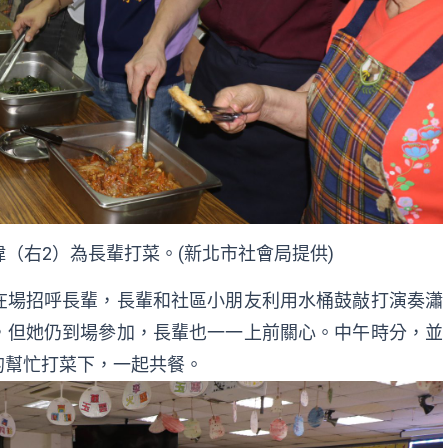
（右2）為長輩打菜。(新北市社會局提供)
在場招呼長輩，長輩和社區小朋友利用水桶鼓敲打演奏瀟
，但她仍到場參加，長輩也一一上前關心。中午時分，並
的幫忙打菜下，一起共餐。