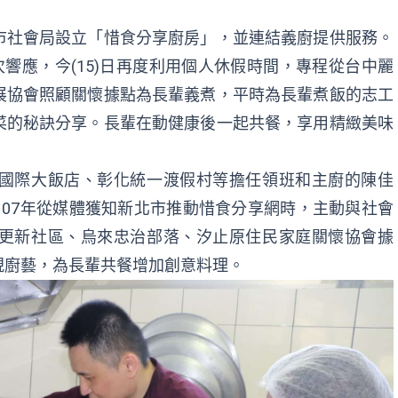
市社會局設立「惜食分享廚房」，並連結義廚提供服務。
次響應，今(15)日再度利用個人休假時間，專程從台中麗
展協會照顧關懷據點為長輩義煮，平時為長輩煮飯的志工
菜的秘訣分享。長輩在動健康後一起共餐，享用精緻美味
國際大飯店、彰化統一渡假村等擔任領班和主廚的陳佳
07年從媒體獲知新北市推動惜食分享網時，主動與社會
更新社區、烏來忠治部落、汐止原住民家庭關懷協會據
現廚藝，為長輩共餐增加創意料理。