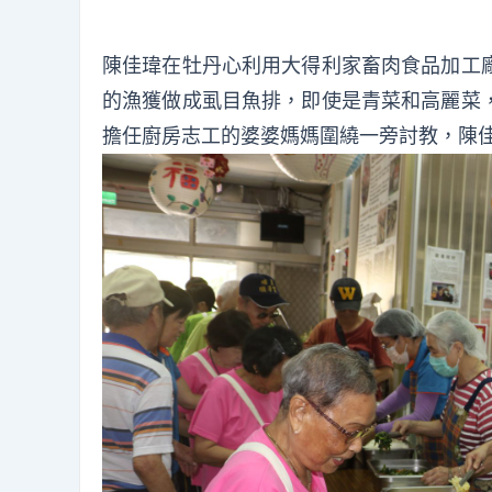
陳佳瑋在牡丹心利用大得利家畜肉食品加工
的漁獲做成虱目魚排，即使是青菜和高麗菜
擔任廚房志工的婆婆媽媽圍繞一旁討教，陳