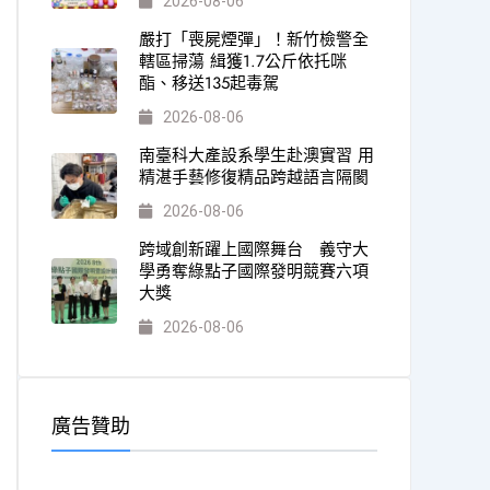
2026-08-06
嚴打「喪屍煙彈」！新竹檢警全
轄區掃蕩 緝獲1.7公斤依托咪
酯、移送135起毒駕
2026-08-06
南臺科大產設系學生赴澳實習 用
精湛手藝修復精品跨越語言隔閡
2026-08-06
跨域創新躍上國際舞台 義守大
學勇奪綠點子國際發明競賽六項
大獎
2026-08-06
廣告贊助