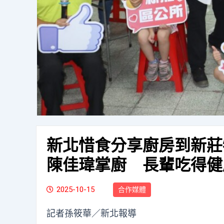
新北惜食分享廚房到新莊
陳佳瑋掌廚 長輩吃得健
2025-10-15
合作媒體
記者孫筱華／新北報導