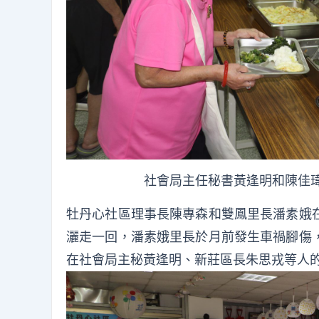
社會局主任秘書黃逢明和陳佳瑋
牡丹心社區理事長陳專森和雙鳳里長潘素娥
灑走一回，潘素娥里長於月前發生車禍腳傷
在社會局主秘黃逢明、新莊區長朱思戎等人