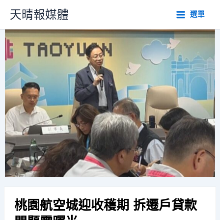
跳
天晴報媒體
選單
至
主
要
內
容
桃園航空城迎收穫期 拆遷戶貸款