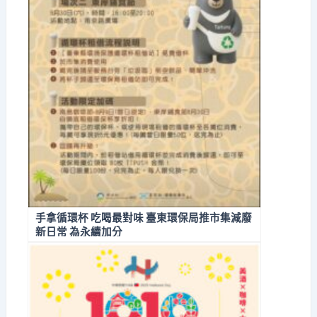
手拿循環杯 吃喝最對味 臺東環保局推市集減廢
新日常 為永續加分