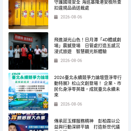
守護國境安全 海巡基隆港安檢所查
扣違規品函送裁處
2026-08-06
飛進湖光山色！日月潭「4D體感劇
場」震撼登場 日管處打造五感沉
浸式旅遊 智慧觀光新體驗
2026-08-06
2026臺北永續競爭力論壇暨淨零行
動特展》松山文創登場！ 企業、市
民化身淨零英雄，成就臺北永續未
來
2026-08-06
傳承莊玉輝服務精神 彭柏霖以公
益與行動深耕平鎮 打造新世代議