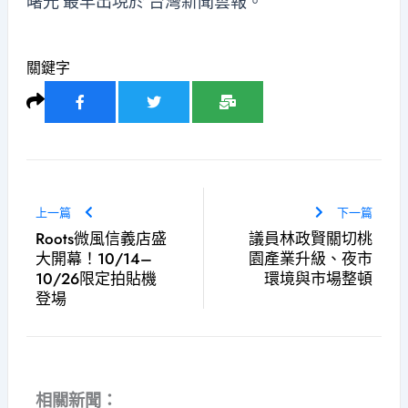
曙光
最早出現於
台灣新聞雲報
。
關鍵字
上一篇
下一篇
Roots微風信義店盛
議員林政賢關切桃
大開幕！10/14–
園產業升級、夜市
10/26限定拍貼機
環境與市場整頓
登場
相關新聞：