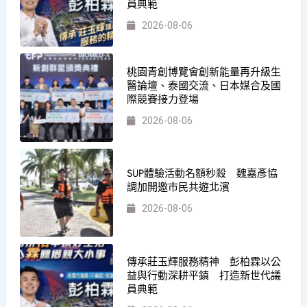
員典範
2026-08-06
桃園青創博覽會創新能量再升級生
醫論壇、泰國交流、日本媒合及國
際競賽接力登場
2026-08-06
SUP體驗活動名額秒殺 魏嘉彥協
調加開邀市民共遊北濱
2026-08-06
傳承莊玉輝服務精神 彭柏霖以公
益與行動深耕平鎮 打造新世代議
員典範