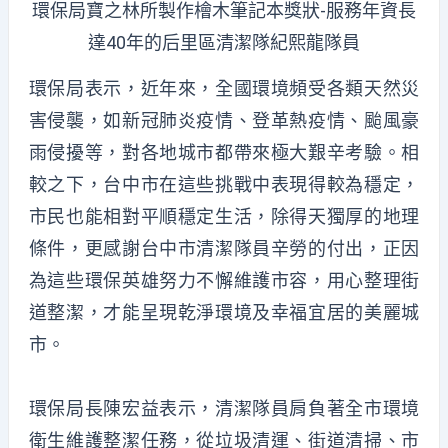
環保局寶之林所製作檜木筆記本獎狀-服務年資長
達40年的后里區清潔隊紀熙龍隊員
環保局表示，近年來，全國環境頻受各類天然災
害侵襲，如新冠肺炎疫情、登革熱疫情、颱風豪
雨侵擾等，對各地城市都帶來極大艱辛考驗。相
較之下，台中市在這些挑戰中表現得較為穩定，
市民也能相對平順穩定生活，除得天獨厚的地理
條件，更感謝台中市清潔隊員辛勞的付出，正因
為這些環保英雄努力不懈維護市容，用心整理街
道整潔，才能呈現乾淨環境及幸福宜居的美麗城
市。
環保局長陳宏益表示，清潔隊員肩負著全市環境
衛生維護整潔任務，從垃圾清運、街道清掃、市