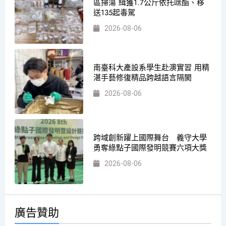
區掃蕩 緝獲1.7公斤依托咪酯、移
送135起毒駕
2026-08-06
南臺科大產設系學生赴澳實習 用精
湛手藝修復精品跨越語言隔閡
2026-08-06
跨域創新躍上國際舞台 義守大學
勇奪綠點子國際發明競賽六項大獎
2026-08-06
廣告贊助