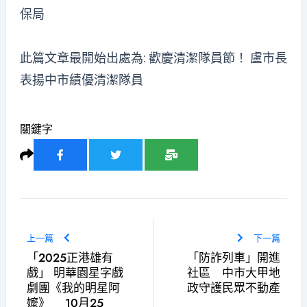
保局
此篇文章最開始出處為:
歡慶清潔隊員節！ 盧市長
表揚中市績優清潔隊員
關鍵字
上一篇
下一篇
「2025正港雄有
「防詐列車」開進
戲」 明華園星字戲
社區 中市大甲地
劇團《我的明星阿
政守護民眾不動產
嬤》 10月25