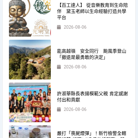
【百工達人】 從音樂教育到生命陪
伴 黛玉老師以生命經驗打造共學
平台
2026-08-06
能高越嶺 安全同行 颱風季登山
「撤退是最勇敢的決定」
2026-08-06
許淑華縣長表揚模範父親 肯定感謝
付出和貢獻
2026-08-06
嚴打「喪屍煙彈」！新竹檢警全轄