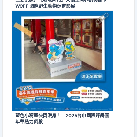
三立紀錄片《戰地阿特》入圍生態界的奧斯卡
WCFF 國際野生動物保育影展
藍色小精靈快閃暖身！ 2025台中國際踩舞嘉
年華熱力倒數