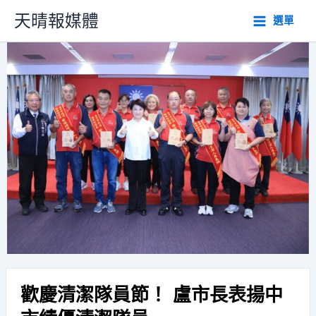
跳
天晴報媒體
選單
至
主
要
內
容
歡慶清潔隊員節！ 盧市長表揚中