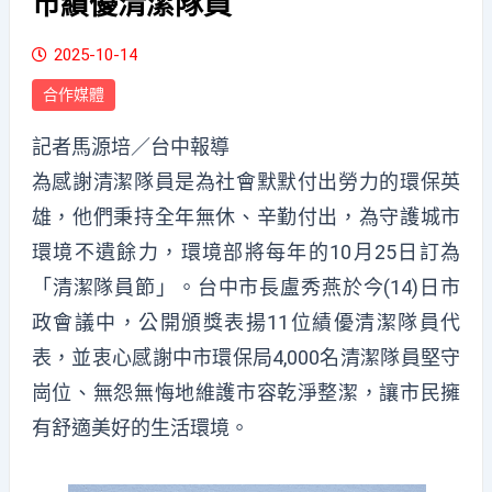
市績優清潔隊員
2025-10-14
合作媒體
記者馬源培／台中報導
為感謝清潔隊員是為社會默默付出勞力的環保英
雄，他們秉持全年無休、辛勤付出，為守護城市
環境不遺餘力，環境部將每年的10月25日訂為
「清潔隊員節」。台中市長盧秀燕於今(14)日市
政會議中，公開頒獎表揚11位績優清潔隊員代
表，並衷心感謝中市環保局4,000名清潔隊員堅守
崗位、無怨無悔地維護市容乾淨整潔，讓市民擁
有舒適美好的生活環境。