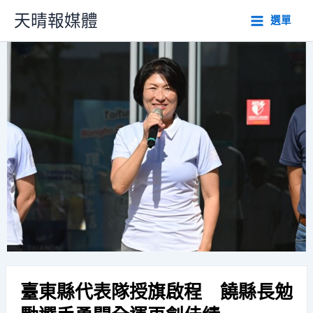
跳
天晴報媒體
選單
至
主
要
內
容
臺東縣代表隊授旗啟程 饒縣長勉