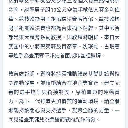
括射擊女子組50公尺步槍三姿個人賽朱嬿儒勇奪
金牌，射擊男子組10公尺空氣手槍個人賽金利偉
華、競技體操男子組吊環決賽陳智郁、競技體操
男子組團體決賽也都為台東摘下銅牌，其中陳智
郁是東大體育系副教授，與教練游朝偉、來自大
武國中的小將蔡奕軒及黃彥章、沈珉勳、古珉憲
等選手為臺東奪下隊史首面成隊團體銅牌。
教育處說明，縣府將持續推動體育基礎建設與校
園運動發展，並積極結合在地企業資源，建立完
善的選手培訓與銜接制度，厚植臺東的運動實
力，為下一代打造更加優質的運動環境，請全體
鄉親持續關心與支持選手，凝聚全縣的力量，一
同見證臺東健兒為榮譽而戰的光輝時刻。