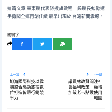
這篇文章
臺東縣代表隊授旗啟程 饒縣長勉勵選
手勇闖全運再創佳績
最早出現於
台灣新聞雲報
。
關鍵字
上一篇
下一篇
旭海國際科技以雲
議員林政賢關注社
端整合驅動旅宿數
會福利政策 籲增
位打造智慧行銷競
加敬老卡點數使用
爭力
範圍