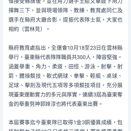
偉接受縣旗後，並在角力選手王紹文擊鼓下用力
揮舞三下，並與現場領隊、教練、教育處同仁及
選手在縣府大廳合影，提振代表隊士氣，大家也
相約〔雲林見〕。
縣府教育處指出，全運會10月18至23日在雲林縣
舉行，臺東縣代表隊隊職員共300人，陣容堅強，
涵蓋舉重、角力、柔道、田徑、游泳、射擊、射
箭、體操競技、軟式網球、拳擊、輕艇、桌球、
足球、擊劍及現代五項等多項競技項目，充分展
現臺東運動實力的多元與厚實，連續3屆為臺東奪
金的舉重努神郭婞淳也將代表臺東出賽。
本屆賽事迄今臺東隊已取得1金3銅優異成績，包