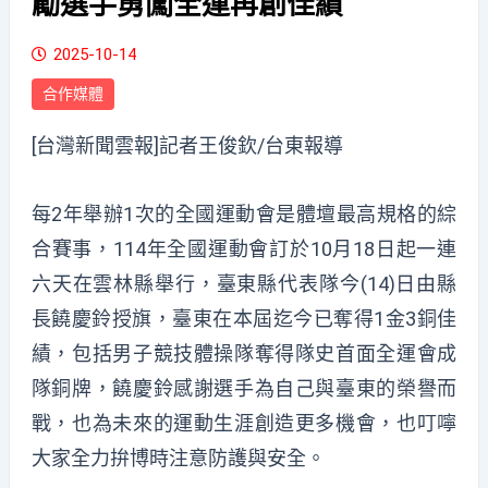
勵選手勇闖全運再創佳績
2025-10-14
合作媒體
[台灣新聞雲報]記者王俊欽/台東報導
每2年舉辦1次的全國運動會是體壇最高規格的綜
合賽事，114年全國運動會訂於10月18日起一連
六天在雲林縣舉行，臺東縣代表隊今(14)日由縣
長饒慶鈴授旗，臺東在本屆迄今已奪得1金3銅佳
績，包括男子競技體操隊奪得隊史首面全運會成
隊銅牌，饒慶鈴感謝選手為自己與臺東的榮譽而
戰，也為未來的運動生涯創造更多機會，也叮嚀
大家全力拚博時注意防護與安全。