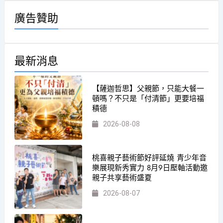
廣告贊助
最新消息
【薩迦哲思】父親節，只能大餐一
頓嗎？不只是「付清節」更要培福
積德
2026-08-08
桃喜親子藝術節好評延燒 青少年音
樂展現新秀實力 8月9日壓軸活動邀
親子共享藝術盛夏
2026-08-07