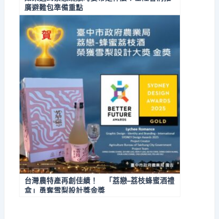
廣避難包準備重點
台灣農特產再創佳績！ 「荔戀–荔枝蜂蜜酒禮
盒」勇奪雪梨設計獎金獎