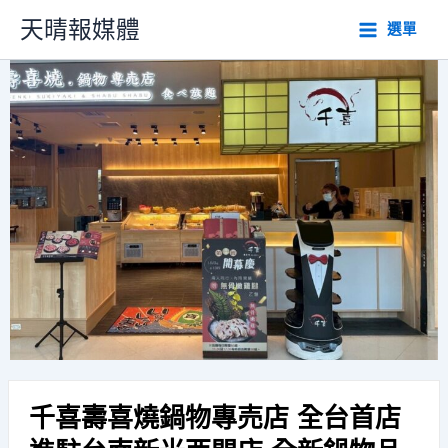
跳
天晴報媒體
選單
至
主
要
內
容
千喜壽喜燒鍋物專売店 全台首店