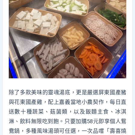
除了多款美味的靈魂湯底，更是嚴選屏東國產豬
與花東國產雞，配上嘉義當地小農契作，每日直
送數十種蔬菜、菇菌類，以及飯麵主食、冰淇
淋、飲料無限吃到飽。只要加購
58
元即享個人鴛
鴦鍋，多種風味湯頭可任選，一次品嚐「壽喜燒