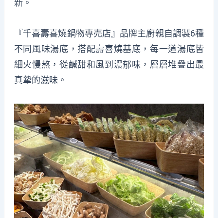
新。
『
千喜壽喜燒鍋物專売店
』品牌主廚親自調製6種
不同風味湯底，搭配壽喜燒基底，每一道湯底皆
細火慢熬，從鹹甜和風到濃郁味，層層堆疊出最
真摯的滋味。