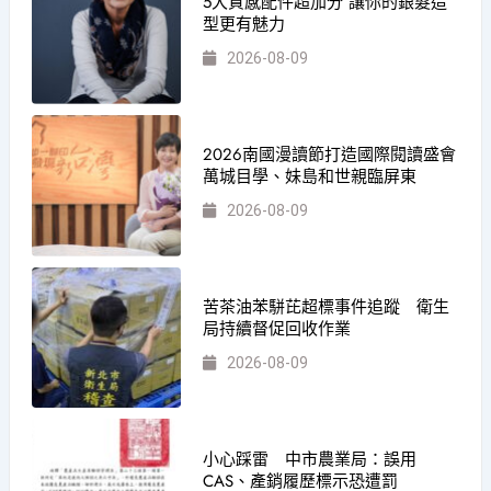
5大質感配件超加分 讓你的銀髮造
型更有魅力
2026-08-09
2026南國漫讀節打造國際閱讀盛會
萬城目學、妹島和世親臨屏東
2026-08-09
苦茶油苯駢芘超標事件追蹤 衛生
局持續督促回收作業
2026-08-09
小心踩雷 中市農業局：誤用
CAS、產銷履歷標示恐遭罰