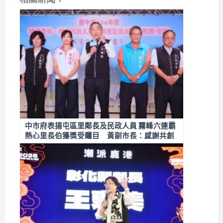
中市府表揚屯區里鄰長及民政人員 霧峰六連霸
熱心里長伯獲獎受矚目 黃副市長：感謝共創
幸福台中