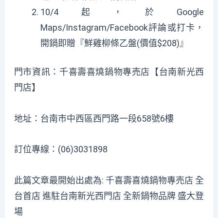
10/4
起，於
Google
Maps/Instagram/Facebook
評論或打卡，
開鍋即贈『鮮雞柳條乙盤
(
價值
$208)
』
門市資訊：
千喜壽喜燒鍋物專売店
【台南新光西
門店】
地址：台南市中西區西門路一段
658
號
6
樓
訂位專線：
(06)3031898
此篇文章最開始出處為:
千喜壽喜燒鍋物專売店 全
台首店 進駐台南新光西門店 全新鍋物品牌 盛大登
場