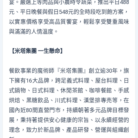
宴。
嚴選上等肉品與小農時令蔬菜，推出平日
488
元、平日晚餐與假日
548
元的全時段吃到飽方案，
以實惠價格享受高品質饗宴，輕鬆享受雙重風味
與滿滿的人情溫度。
【米塔集團
一生懸命】
餐飲事業的魔術師『米塔集團』創立逾
30
年，旗
下擁有
16
大品牌，跨足義式料理、屋台料理、日
式鍋物、日式料理、休閒茶館、咖啡餐館、手感
烘焙、黑糖飲品、川式料理、漢堡排專売等，在
國內近
80
間直營門市，持續朝著多元品牌目標發
展，秉持著提供安心健康的宗旨、以永續經營的
理念，致力於新品牌、產品研發、營運與組織創